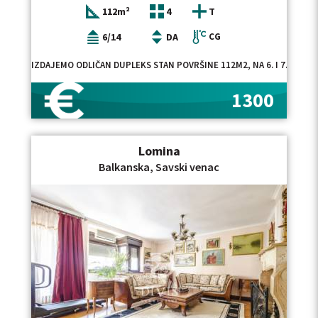
112m²
4
T
6/14
DA
CG
IZDAJEMO ODLIČAN DUPLEKS STAN POVRŠINE 112M2, NA 6. I 7. SPR
1300
Lomina
Balkanska, Savski venac