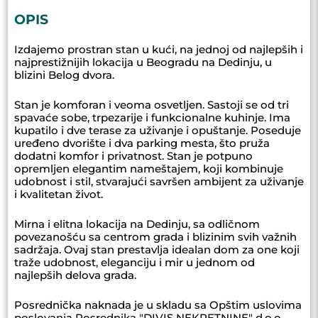
OPIS
Izdajemo prostran stan u kući, na jednoj od najlepših i
najprestižnijih lokacija u Beogradu na Dedinju, u
blizini Belog dvora.
Stan je komforan i veoma osvetljen. Sastoji se od tri
spavaće sobe, trpezarije i funkcionalne kuhinje. Ima
kupatilo i dve terase za uživanje i opuštanje. Poseduje
uređeno dvorište i dva parking mesta, što pruža
dodatni komfor i privatnost. Stan je potpuno
opremljen elegantim nameštajem, koji kombinuje
udobnost i stil, stvarajući savršen ambijent za uživanje
i kvalitetan život.
Mirna i elitna lokacija na Dedinju, sa odličnom
povezanošću sa centrom grada i blizinim svih važnih
sadržaja. Ovaj stan prestavlja idealan dom za one koji
traže udobnost, eleganciju i mir u jednom od
najlepših delova grada.
Posrednička naknada je u skladu sa Opštim uslovima
poslovanja Posrednika "DIVIS NEKRETNINE" d.o.o.