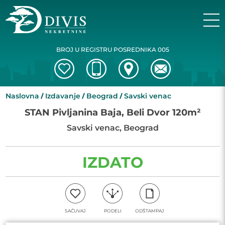
BROJ U REGISTRU POSREDNIKA 005
Naslovna
Izdavanje
Beograd
Savski venac
STAN Pivljanina Baja, Beli Dvor 120m²
Savski venac, Beograd
IZDATO
SAČUVAJ
PODELI
ODŠTAMPAJ