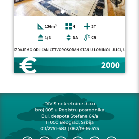
126m²
4
2T
1/6
DA
CG
IZDAJEMO ODLIČAN ČETVOROSOBAN STAN U LOMINOJ ULICI, U BLIZIN
2000
DIVIS nekretnine d.o.o
broj 005 u Registru posrednika
Bul. despota Stefana 64/a
11 000 Beograd, Srbija
011/2751-683
|
062/19-16-575