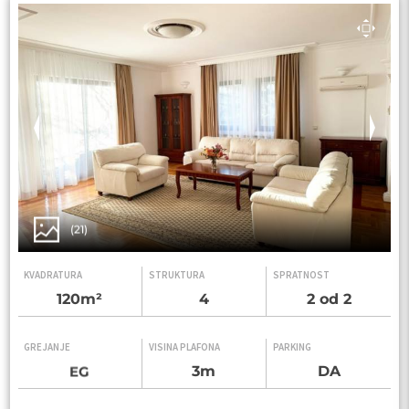
(21)
KVADRATURA
STRUKTURA
SPRATNOST
120m²
4
2 od 2
GREJANJE
VISINA PLAFONA
PARKING
3m
DA
EG