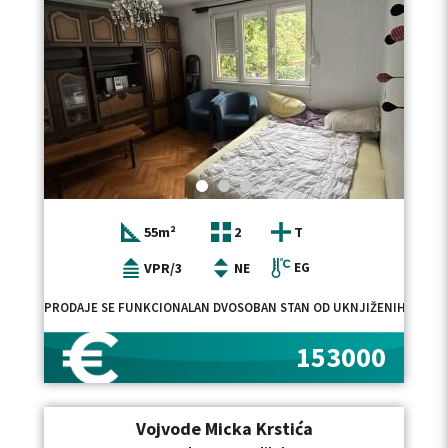
55m²
2
T
VPR/3
NE
EG
PRODAJE SE FUNKCIONALAN DVOSOBAN STAN OD UKNJIŽENIH 47M2 U 
153000
Vojvode Micka Krstića