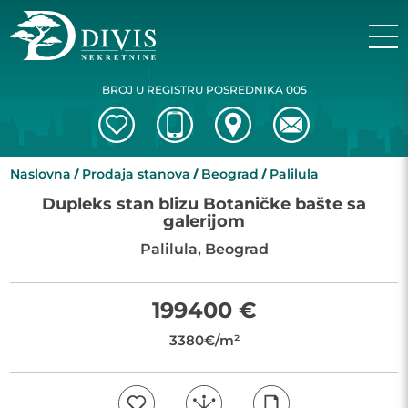
BROJ U REGISTRU POSREDNIKA 005
Naslovna
Prodaja stanova
Beograd
Palilula
Dupleks stan blizu Botaničke bašte sa
galerijom
Palilula, Beograd
199400 €
3380€/m²