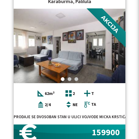
Karaburma, Palilula
62m²
2
T
2/4
NE
TA
PRODAJE SE DVOSOBAN STAN U ULICI VOJVODE MICKA KRSTIĆA. STAN
159900