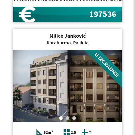
197536
Milice Janković
Karaburma, Palilula
62m²
2.5
T