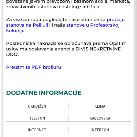
povezana javnim prevozom i blizinom škola, marketa,
zdravstvenih ustanova i ostalog sadržaja.
Za više ponuda pogledajte naše stranice za
prodaju
stanova na Paliluli
ili naše
stanove u Profesorskoj
koloniji.
Posrednička naknada se obračunava prema Opštim
uslovima poslovanja agencije DIVIS NEKRETNINE
DOO.
Preuzmite PDF brošuru
DODATNE INFORMACIJE
UKNJIŽEN
KLIMA
TELEFON
KABLOVSKA
INTERNET
INTERFON