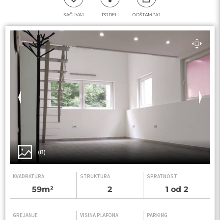
SAČUVAJ
PODELI
ODŠTAMPAJ
(8)
KVADRATURA
STRUKTURA
SPRATNOST
59m²
2
1 od 2
GREJANJE
VISINA PLAFONA
PARKING