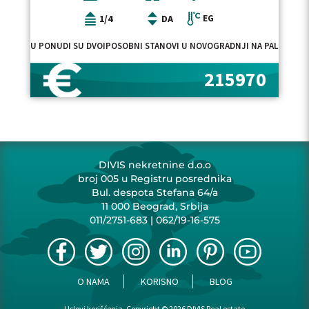
1/4
DA
EG
U PONUDI SU DVOIPOSOBNI STANOVI U NOVOGRADNJI NA PALILULI, 
215970
DIVIS nekretnine d.o.o
broj 005 u Registru posrednika
Bul. despota Stefana 64/a
11 000 Beograd, Srbija
011/2751-683
|
062/19-16-575
O NAMA
KORISNO
BLOG
Uslovi korišćenja, Copyright © 2026 DIVIS Real estate