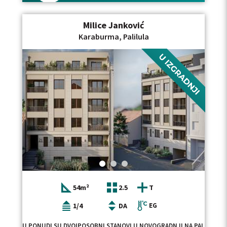
Milice Janković
Karaburma, Palilula
54m²
2.5
T
1/4
DA
EG
U PONUDI SU DVOIPOSOBNI STANOVI U NOVOGRADNJI NA PALILULI, 