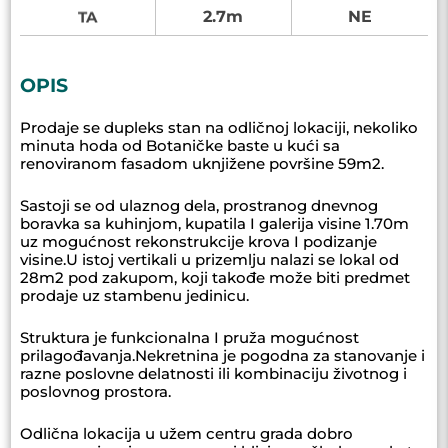
2.7m
NE
TA
OPIS
Prodaje se dupleks stan na odličnoj lokaciji, nekoliko
minuta hoda od Botaničke baste u kući sa
renoviranom fasadom uknjižene površine 59m2.
Sastoji se od ulaznog dela, prostranog dnevnog
boravka sa kuhinjom, kupatila I galerija visine 1.70m
uz mogućnost rekonstrukcije krova I podizanje
visine.U istoj vertikali u prizemlju nalazi se lokal od
28m2 pod zakupom, koji takođe može biti predmet
prodaje uz stambenu jedinicu.
Struktura je funkcionalna I pruža mogućnost
prilagođavanja.Nekretnina je pogodna za stanovanje i
razne poslovne delatnosti ili kombinaciju životnog i
poslovnog prostora.
Odlična lokacija u užem centru grada dobro