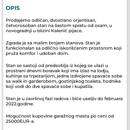
OPIS
Prodajemo odličan, dvostrano orjentisan,
četvorosoban stan na šestom spratu od osam, u
novogradnji u blizini Kalenić pijace.
Zgrada je sa malim brojem stanova. Stan je
funkcionalan sa odlično iskorišćenim prostorom koji
pruža komfor i udoban dom.
Stan se sastoji od predsoblja iz kojeg se ulazi u
prostrani dnevni boravak koji ima izlaz na lodju,
kuhinje sa trpezarijom, jedne izdvojene spavaće sobe
sa walk in garderobom, gostinjskog toaleta, hodnika
koji vodi do dve spavaće sobe i kupatila.
Stan je u završnoj fazi radova i biće useljiv do februara
2022.godine.
Mogućnost kupovine garažnog mesta po ceni od
25000EUR-a.