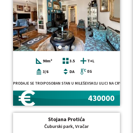
90m²
3.5
T+L
3/6
DA
EG
PRODAJE SE TROIPOSOBAN STAN U MILEŠEVSKOJ ULICI NA CRVENOM 
430000
Stojana Protića
Čuburski park, Vračar