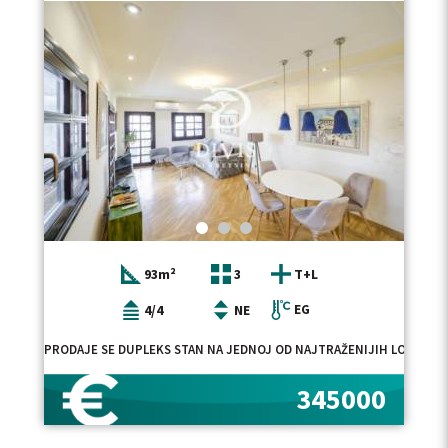
93m²
3
T+L
4/4
NE
EG
PRODAJE SE DUPLEKS STAN NA JEDNOJ OD NAJTRAŽENIJIH LOKACIJA
345000