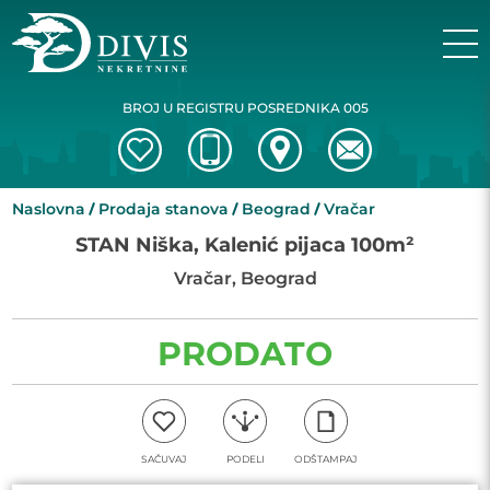
BROJ U REGISTRU POSREDNIKA 005
Naslovna
Prodaja stanova
Beograd
Vračar
STAN Niška, Kalenić pijaca 100m²
Vračar, Beograd
PRODATO
SAČUVAJ
PODELI
ODŠTAMPAJ