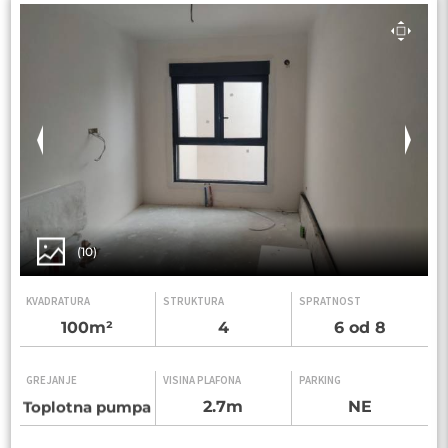
(10)
KVADRATURA
STRUKTURA
SPRATNOST
100m²
4
6 od 8
GREJANJE
VISINA PLAFONA
PARKING
2.7m
NE
Toplotna pumpa