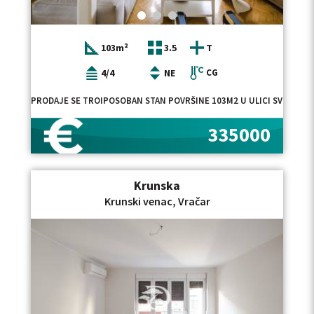
103m²
3.5
T
4/4
NE
CG
PRODAJE SE TROIPOSOBAN STAN POVRŠINE 103M2 U ULICI SVETOZAR
335000
Krunska
Krunski venac, Vračar