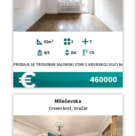
92m²
3
T
4/5
DA
CG
PRODAJE SE TROSOBAN SALONSKI STAN U KRUNSKOJ ULICI NA VRAČA
460000
Mileševska
Crveni krst, Vračar