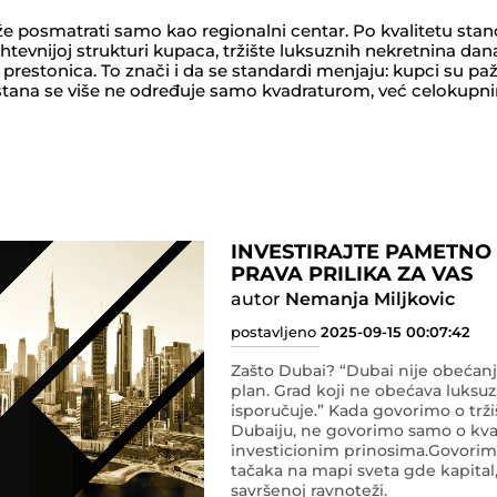
e posmatrati samo kao regionalni centar. Po kvalitetu stan
ri
već celokupnim iskustvom
INVESTIRAJTE PAMETNO 
PRAVA PRILIKA ZA VAS
autor
Nemanja Miljkovic
postavljeno
2025-09-15 00:07:42
Zašto Dubai? “Dubai nije obećanj
plan. Grad koji ne obećava luksu
isporučuje.” Kada govorimo o tržištu nekretnina u
Dubaiju, ne govorimo samo o kva
investicionim prinosima.Govorimo o jednoj od retkih
tačaka na mapi sveta gde kapital, 
savršenoj ravnoteži.