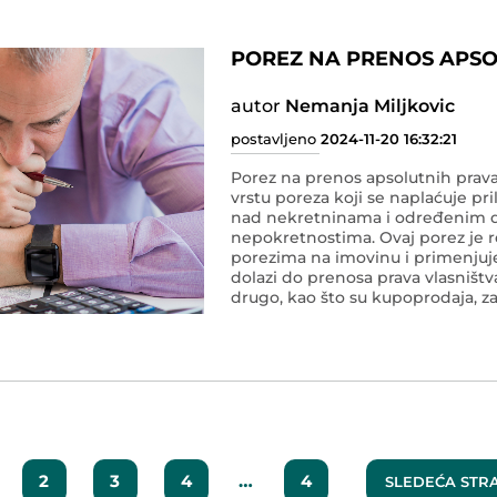
POREZ NA PRENOS APSO
autor
Nemanja Miljkovic
postavljeno
2024-11-20 16:32:21
Porez na prenos apsolutnih prava
vrstu poreza koji se naplaćuje pr
nad nekretninama i određenim 
nepokretnostima. Ovaj porez je 
porezima na imovinu i primenjuje
dolazi do prenosa prava vlasništv
drugo, kao što su kupoprodaja, z
nekretnine. U pravnom sistemu R
na prenos apsolutnih prava spada
indirektnih poreza, jer se odnosi 
sam posed imovine.
2
3
4
…
4
SLEDEĆA ST