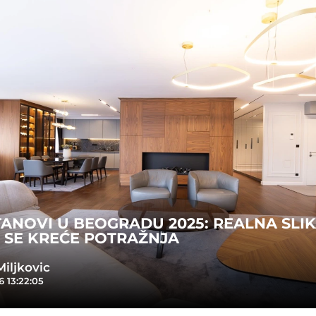
ANOVI U BEOGRADU 2025: REALNA SLIKA
 SE KREĆE POTRAŽNJA
iljkovic
6 13:22:05