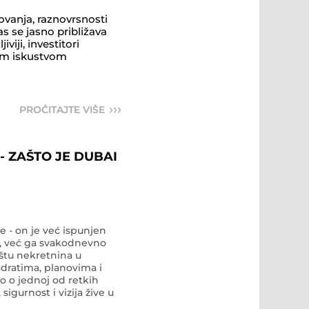
ovanja, raznovrsnosti
›››
PROČITAJTE VIŠE
- ZAŠTO JE DUBAI
e - on je već ispunjen
z, već ga svakodnevno
dratima, planovima i
sigurnost i vizija žive u