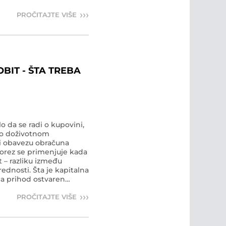
›››
PROČITAJTE VIŠE
BIT - ŠTA TREBA
o da se radi o kupovini,
a o doživotnom
 i obavezu obračuna
porez se primenjuje kada
 – razliku između
ednosti. Šta je kapitalna
na prihod ostvaren
d one po kojoj je
›››
PROČITAJTE VIŠE