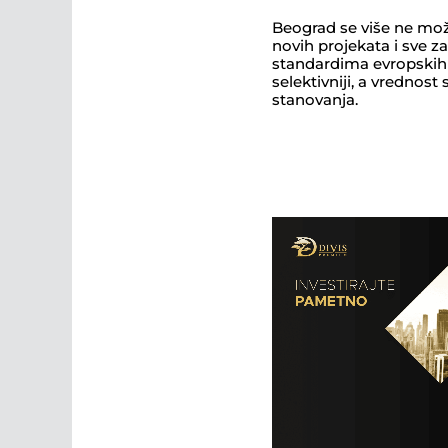
Beograd se više ne mož
novih projekata i sve zahtevnijoj strukturi kupaca, tržište luksuznih nekretnina danas se jasno približava
standardima evropskih prestonica. To znači i da se standardi menjaju: kupci su pažljiviji, investito
selektivniji, a vrednost stana se više ne određuje samo kvadraturom, 
stanovanja.