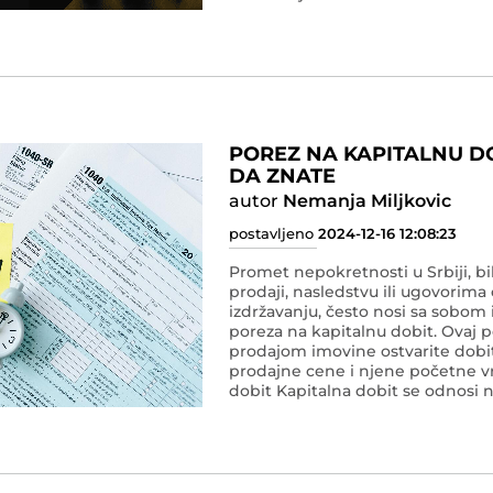
POREZ NA KAPITALNU DO
DA ZNATE
autor
Nemanja Miljkovic
postavljeno
2024-12-16 12:08:23
Promet nepokretnosti u Srbiji, bil
prodaji, nasledstvu ili ugovorim
izdržavanju, često nosi sa sobom
poreza na kapitalnu dobit. Ovaj 
prodajom imovine ostvarite dobit
prodajne cene i njene početne vr
dobit Kapitalna dobit se odnosi 
prodajom imovine po ceni višoj o
kupljena ili stečena.