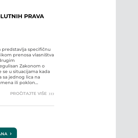
LUTNIH PRAVA
 predstavlja specifičnu
ilikom prenosa vlasništva
drugim
regulisan Zakonom o
 se u situacijama kada
a sa jednog lica na
amena ili poklon
epublike Srbije, porez
›››
 u kategoriju
PROČITAJTE VIŠE
na transakcije, a ne na
›
RANA