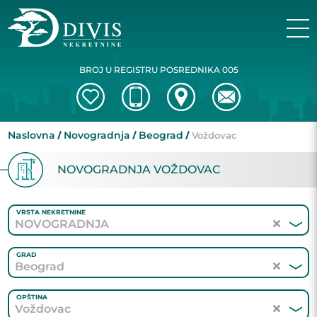
BROJ U REGISTRU POSREDNIKA 005
Naslovna
Novogradnja
Beograd
Voždovac
NOVOGRADNJA VOŽDOVAC
VRSTA NEKRETNINE
NOVOGRADNJA
GRAD
Beograd
OPŠTINA
Voždovac