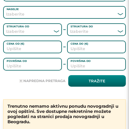
NASELJE
STRUKTURA OD
STRUKTURA DO
CENA OD (€)
CENA DO (€)
POVRŠINA OD
POVRŠINA DO
ADRESA
NAPREDNA PRETRAGA
TRAŽITE
AGENT
Trenutno nemamo aktivnu ponudu novogradnji u
ovoj opštini. Sve dostupne nekretnine možete
GREJANJE
pogledati na stranici prodaja novogradnji u
Beogradu.