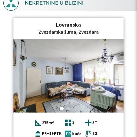
NEKRETNINE U BLIZINI
Lovranska
Zvezdarska šuma, Zvezdara
275m²
3
3T
PR+1+PTK
kuća
EG