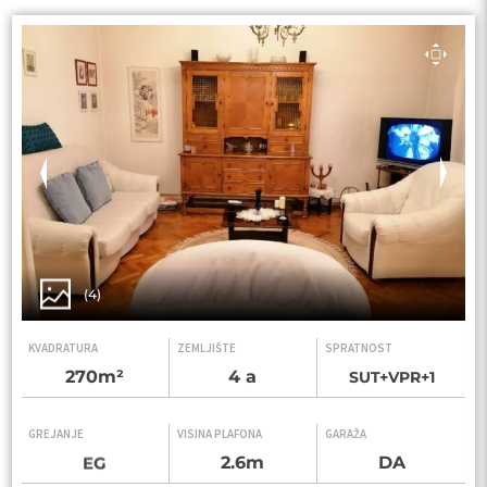
(4)
KVADRATURA
ZEMLJIŠTE
SPRATNOST
270m²
4 a
SUT+VPR+1
GREJANJE
VISINA PLAFONA
GARAŽA
2.6m
DA
EG