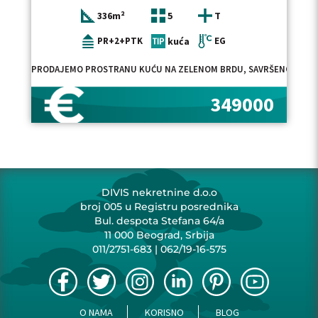
336m²
5
T
PR+2+PTK
kuća
EG
PRODAJEMO PROSTRANU KUĆU NA ZELENOM BRDU, SAVRŠENO UKLOPLJE
349000
DIVIS nekretnine d.o.o
broj 005 u Registru posrednika
Bul. despota Stefana 64/a
11 000 Beograd, Srbija
011/2751-683
|
062/19-16-575
O NAMA
KORISNO
BLOG