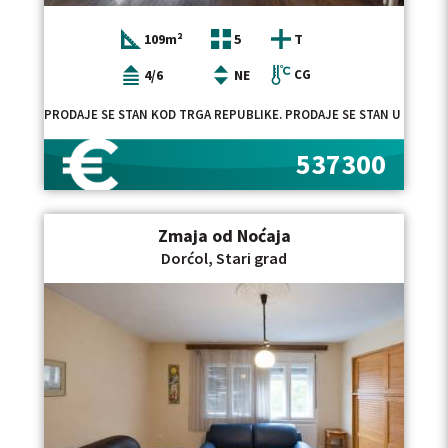
109m²
5
T
4/6
NE
CG
PRODAJE SE STAN KOD TRGA REPUBLIKE. PRODAJE SE STAN U CENTR
537300
Zmaja od Noćaja
Dorćol, Stari grad