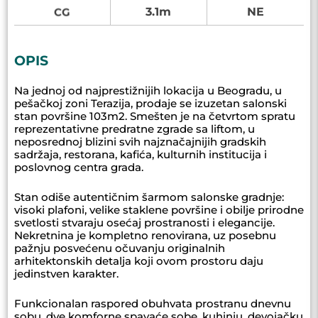
3.1m
NE
CG
OPIS
Na jednoj od najprestižnijih lokacija u Beogradu, u
pešačkoj zoni Terazija, prodaje se izuzetan salonski
stan površine 103m2. Smešten je na četvrtom spratu
reprezentativne predratne zgrade sa liftom, u
neposrednoj blizini svih najznačajnijih gradskih
sadržaja, restorana, kafića, kulturnih institucija i
poslovnog centra grada.
Stan odiše autentičnim šarmom salonske gradnje:
visoki plafoni, velike staklene površine i obilje prirodne
svetlosti stvaraju osećaj prostranosti i elegancije.
Nekretnina je kompletno renovirana, uz posebnu
pažnju posvećenu očuvanju originalnih
arhitektonskih detalja koji ovom prostoru daju
jedinstven karakter.
Funkcionalan raspored obuhvata prostranu dnevnu
sobu, dve komforne spavaće sobe, kuhinju, devojačku