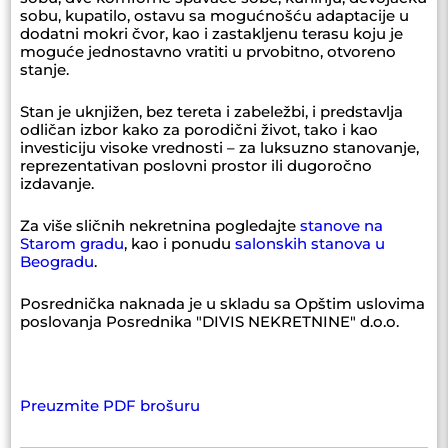
sobu, kupatilo, ostavu sa mogućnošću adaptacije u
dodatni mokri čvor, kao i zastakljenu terasu koju je
moguće jednostavno vratiti u prvobitno, otvoreno
stanje.
Stan je uknjižen, bez tereta i zabeležbi, i predstavlja
odličan izbor kako za porodični život, tako i kao
investiciju visoke vrednosti – za luksuzno stanovanje,
reprezentativan poslovni prostor ili dugoročno
izdavanje.
Za više sličnih nekretnina pogledajte
stanove na
Starom gradu
, kao i ponudu
salonskih stanova u
Beogradu
.
Posrednička naknada je u skladu sa Opštim uslovima
poslovanja Posrednika "DIVIS NEKRETNINE" d.o.o.
Preuzmite PDF brošuru