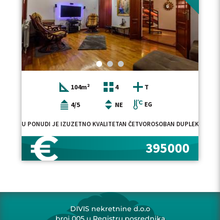
104m²
4
T
4/5
NE
EG
U PONUDI JE IZUZETNO KVALITETAN ČETVOROSOBAN DUPLEKS STAN, 
395000
DIVIS nekretnine d.o.o
broj 005 u Registru posrednika