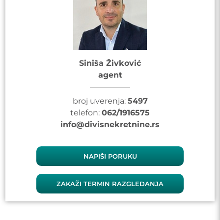
Siniša Živković
agent
broj uverenja:
5497
telefon:
062/1916575
info@divisnekretnine.rs
NAPIŠI PORUKU
ZAKAŽI TERMIN RAZGLEDANJA