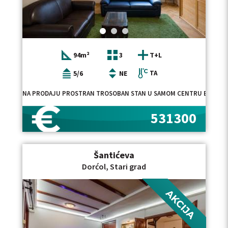
94m²
3
T+L
5/6
NE
TA
NA PRODAJU PROSTRAN TROSOBAN STAN U SAMOM CENTRU BEOGRADA, 
531300
Šantićeva
Dorćol, Stari grad