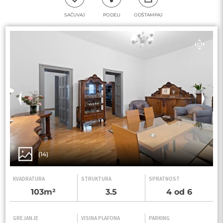
SAČUVAJ
PODELI
ODŠTAMPAJ
(14)
KVADRATURA
STRUKTURA
SPRATNOST
103m²
3.5
4 od 6
GREJANJE
VISINA PLAFONA
PARKING