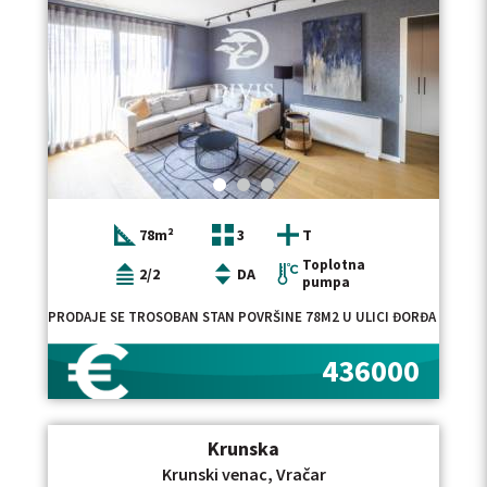
78m²
3
T
Toplotna
2/2
DA
pumpa
PRODAJE SE TROSOBAN STAN POVRŠINE 78M2 U ULICI ĐORĐA VAJFER
436000
Krunska
Krunski venac, Vračar