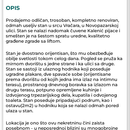
OPIS
Prodajemo odličan, trosoban, kompletno renoviran,
odmah useljiv stan u srcu Vračara, u Novopazarskoj
ulici. Stan se nalazi nadomak čuvene Kalenić pijace i
smešten je na šestom spratu uredne, kvalitetno
građene zgrade sa liftom.
Stan je dvostrano orijentisan, što mu obezbeđuje
obilje svetlosti tokom celog dana. Pogled se pruža ka
mirnom dvorištu s jedne strane i ka ulici sa druge.
Stan se sastoji iz ulaznog hodnika koji poseduje
ugradne plakare, dve spavaće sobe (orijentisane
prema dvorištu od kojih jedna ima izlaz na intimnu
terasu), prostranog dnevnog boravka sa izlazom na
drugu terasu, potpuno opremljene kuhinje i
izdvojenog trpezarijskog dela, kupatila i odvojenog
toaleta. Stan poseduje pripadajući podrum, kao i
ostavu(2m2) u hodniku koja se nalazi odmah pored
ulaza u stan.
Lokacija je ono što ovu nekretninu čini zaista
posebnom - u neposrednoj blizini su mnogobrojne