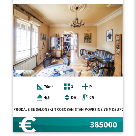
76m²
3
P
4/5
DA
CG
PRODAJE SE SALONSKI TROSOBAN STAN POVRŠINE 76 M&SUP2; U KRUN
385000