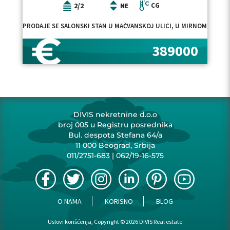
2/2
NE
CG
PRODAJE SE SALONSKI STAN U MAČVANSKOJ ULICI, U MIRNOM DELU V
389000
DIVIS nekretnine d.o.o
broj 005 u Registru posrednika
Bul. despota Stefana 64/a
11 000 Beograd, Srbija
011/2751-683
|
062/19-16-575
O NAMA
KORISNO
BLOG
Uslovi korišćenja, Copyright © 2026 DIVIS Real estate