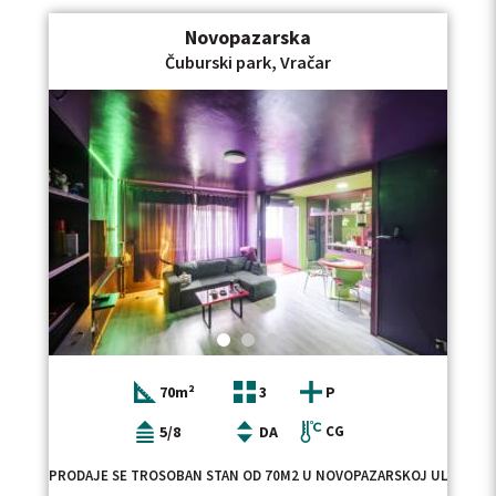
Novopazarska
Čuburski park, Vračar
70m²
3
P
5/8
DA
CG
PRODAJE SE TROSOBAN STAN OD 70M2 U NOVOPAZARSKOJ ULICI, KO