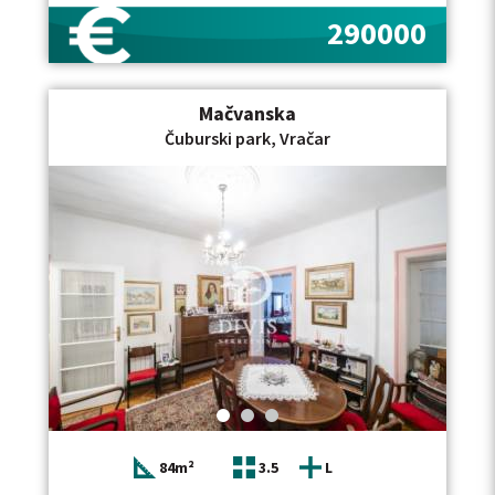
290000
Mačvanska
Čuburski park, Vračar
84m²
3.5
L