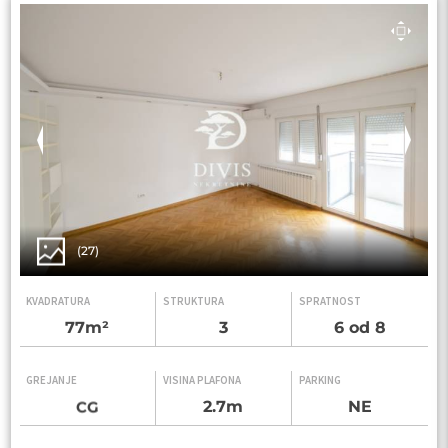
(27)
KVADRATURA
STRUKTURA
SPRATNOST
77m²
3
6 od 8
GREJANJE
VISINA PLAFONA
PARKING
2.7m
NE
CG