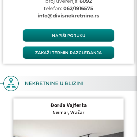
broj uverenja:
6092
telefon:
062/1916575
info@divisnekretnine.rs
NAPIŠI PORUKU
ZAKAŽI TERMIN RAZGLEDANJA
NEKRETNINE U BLIZINI
Đorđa Vajferta
Neimar, Vračar