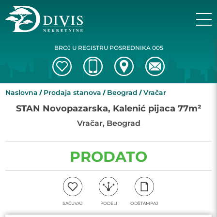
BROJ U REGISTRU POSREDNIKA 005
Naslovna
Prodaja stanova
Beograd
Vračar
STAN Novopazarska, Kalenić pijaca 77m²
Vračar, Beograd
PRODATO
SAČUVAJ
PODELI
ODŠTAMPAJ