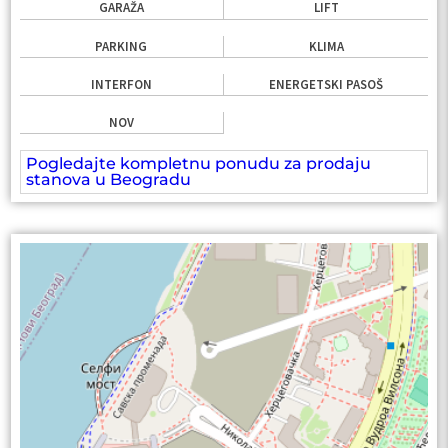
GARAŽA
LIFT
PARKING
KLIMA
INTERFON
ENERGETSKI PASOŠ
NOV
Pogledajte kompletnu ponudu za prodaju
stanova u Beogradu