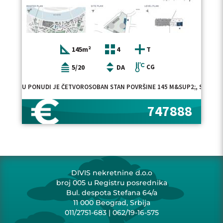
145m²
4
T
5/20
DA
CG
U PONUDI JE ČETVOROSOBAN STAN POVRŠINE 145 M&SUP2;, SMEŠTE
747888
DIVIS nekretnine d.o.o
broj 005 u Registru posrednika
Bul. despota Stefana 64/a
11 000 Beograd, Srbija
011/2751-683
|
062/19-16-575