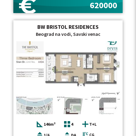
620000
BW BRISTOL RESIDENCES
Beograd na vodi, Savski venac
146m²
4
T+L
1/6
DA
CG