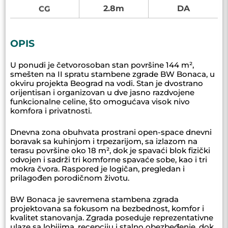
2.8m
DA
CG
OPIS
U ponudi je četvorosoban stan površine 144 m²,
smešten na II spratu stambene zgrade BW Bonaca, u
okviru projekta Beograd na vodi. Stan je dvostrano
orijentisan i organizovan u dve jasno razdvojene
funkcionalne celine, što omogućava visok nivo
komfora i privatnosti.
Dnevna zona obuhvata prostrani open-space dnevni
boravak sa kuhinjom i trpezarijom, sa izlazom na
terasu površine oko 18 m², dok je spavaći blok fizički
odvojen i sadrži tri komforne spavaće sobe, kao i tri
mokra čvora. Raspored je logičan, pregledan i
prilagođen porodičnom životu.
BW Bonaca je savremena stambena zgrada
projektovana sa fokusom na bezbednost, komfor i
kvalitet stanovanja. Zgrada poseduje reprezentativne
ulaze sa lobijima, recepciju i stalno obezbeđenje, dok