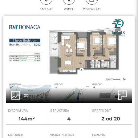
SAČUVAJ
PODELI
ODŠTAMPAJ
(9)
KVADRATURA
STRUKTURA
SPRATNOST
144m²
4
2 od 20
GREJANJE
VISINA PLAFONA
PARKING