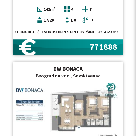
142m²
4
T
17/20
DA
CG
U PONUDI JE ČETVOROSOBAN STAN POVRŠINE 142 M&SUP2;, SMEŠTEN
771888
BW BONACA
Beograd na vodi, Savski venac