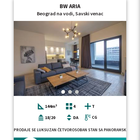
BW ARIA
Beograd na vodi, Savski venac
144m²
4
T
18/20
DA
CG
PRODAJE SE LUKSUZAN ČETVOROSOBAN STAN SA PANORAMSKIM POGLE