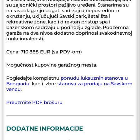
su zajednički prostori pažljivo uređeni. Stanarima su
na raspolaganju bogati sadržaji u neposrednom
okruženju, uključujući Savski park, šetališta i
rekreativne zone, kao i direktan pristup spa i
bazenskom sadržaju u podnožju zgrade. Podzemna
garaža na dva nivoa dodatno doprinosi svakodnevnoj
funkcionalnosti.
Cena: 710.888 EUR (sa PDV-om)
Mogućnost kupovine garažnog mesta.
Pogledajte kompletnu
ponudu luksuznih stanova u
Beogradu
kao i izbor
stanova za prodaju na Savskom
vencu
.
Preuzmite PDF brošuru
DODATNE INFORMACIJE