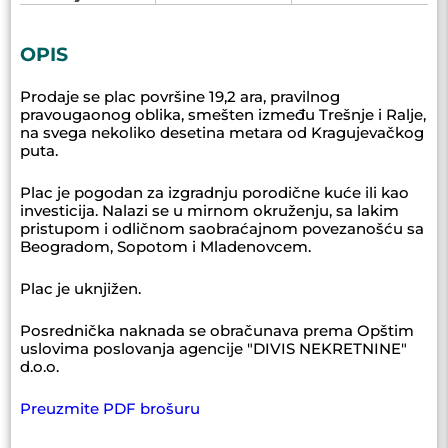
OPIS
Prodaje se plac površine 19,2 ara, pravilnog
pravougaonog oblika, smešten između Trešnje i Ralje,
na svega nekoliko desetina metara od Kragujevačkog
puta.
Plac je pogodan za izgradnju porodične kuće ili kao
investicija. Nalazi se u mirnom okruženju, sa lakim
pristupom i odličnom saobraćajnom povezanošću sa
Beogradom, Sopotom i Mladenovcem.
Plac je uknjižen.
Posrednička naknada se obračunava prema Opštim
uslovima poslovanja agencije "DIVIS NEKRETNINE"
d.o.o.
Preuzmite PDF brošuru