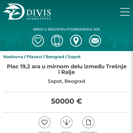
BROJ U REGISTRU POSREDNIKA 005
Naslovna
Placevi
Beograd
Sopot
Plac 19,2 ara u mirnom delu između Trešnje
i Ralje
Sopot, Beograd
50000 €
SAČUVAJ
PODELI
ODŠTAMPAJ