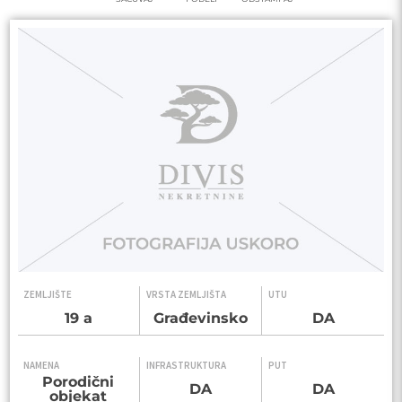
ZEMLJIŠTE
VRSTA ZEMLJIŠTA
UTU
19 a
Građevinsko
DA
NAMENA
INFRASTRUKTURA
PUT
Porodični
DA
DA
objekat