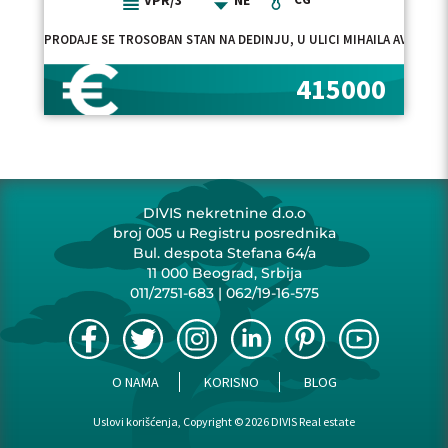
VPR/3
NE
PRODAJE SE TROSOBAN STAN NA DEDINJU, U ULICI MIHAILA AVRAMO
415000
DIVIS nekretnine d.o.o
broj 005 u Registru posrednika
Bul. despota Stefana 64/a
11 000 Beograd, Srbija
011/2751-683
|
062/19-16-575
O NAMA
KORISNO
BLOG
Uslovi korišćenja, Copyright © 2026 DIVIS Real estate