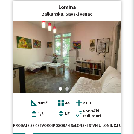
Lomina
Balkanska, Savski venac
93m²
4.5
2T+L
Norveški
1/3
NE
radijatori
PRODAJE SE ČETVOROIPOSOBAN SALONSKI STAN U LOMINOJ ULICI, U