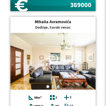
389000
Mihaila Avramovića
Dedinje, Savski venac
98m²
3
T
CG