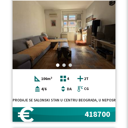
106m²
4
2T
4/6
DA
CG
PRODAJE SE SALONSKI STAN U CENTRU BEOGRADA, U NEPOSREDNOJ B
418700