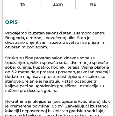
3.2m
NE
TA
OPIS
Prodajemo izuzetan salonski stan u samom centru
Beograda, u mirnoj i povučenoj ulici. Stan je
dvostrano orijentisan, izuzetno svetao i sa prijatnim,
otvorenim pogledom.
Strukturu čine prostran salon, dnevna soba sa
trpezarijom, velika spavaća soba, dve manje spavaće
sobe, kuhinja, kupatilo, hodnik i terasa. Visina plafona
od 3,2 metra daje prostoru poseban, raskošan osećaj i
dodatno naglašava prostranost tipičnu za salonske
stanove.Grejanje je na struju – stan poseduje tri
kaljeve peći sa ugrađenim grejačima. Instalacije su
rađene pre desetak godina.
Nekretnina je uknjižena (bez upisane kvadrature), dok
je premerena površina 103 m². Zahvaljujući izuzetnoj
lokaciji i neposrednoj blizini svih gradskih sadržaja,
stan predstavlja odličan izbor kako za kvalitetan