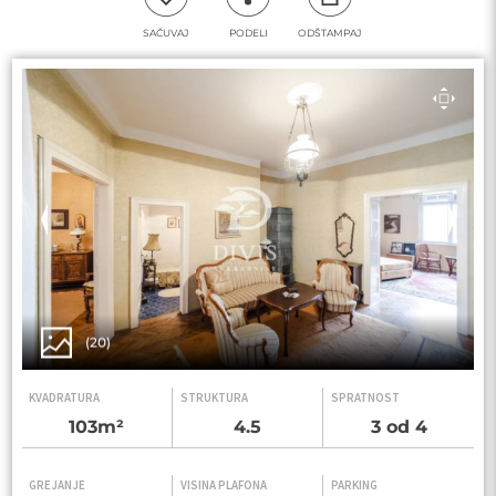
SAČUVAJ
PODELI
ODŠTAMPAJ
(20)
KVADRATURA
STRUKTURA
SPRATNOST
103m²
4.5
3 od 4
GREJANJE
VISINA PLAFONA
PARKING