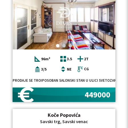
96m²
3.5
2T
3/5
NE
CG
PRODAJE SE TROIPOSOBAN SALONSKI STAN U ULICI SVETOZARA MARK
449000
Koče Popovića
Savski trg, Savski venac