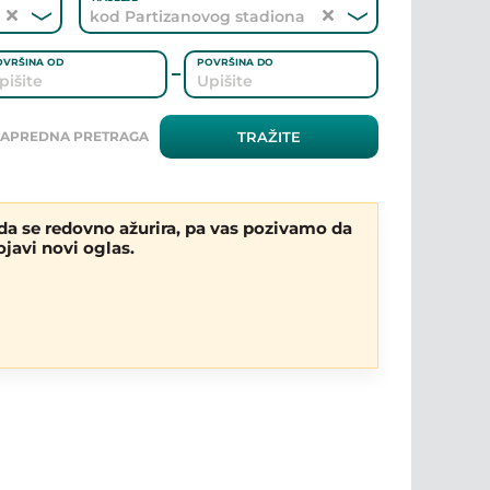
kod Partizanovog stadiona
OVRŠINA OD
POVRŠINA DO
KLJUČNA REČ
APREDNA PRETRAGA
TRAŽITE
LUKS
USELJIVO
SALONSKI
da se redovno ažurira, pa vas pozivamo da
javi novi oglas.