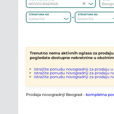
NOVOGRADNJA
Beogr
STRUKTURA OD
STRUKTURA DO
ADRESA
AGENT
NOVO
U IZGRADNJI
REN
Trenutno nema aktivnih oglasa za prodaju 
DUPLEKS
GARAŽA
PARK
pogledate dostupne nekretnine u okolnim n
Istražite ponudu novogradnji za prodaju 
Istražite ponudu novogradnji za prodaju n
Istražite ponudu novogradnji za prodaju 
Prodaja novogradnji Beograd -
kompletna po