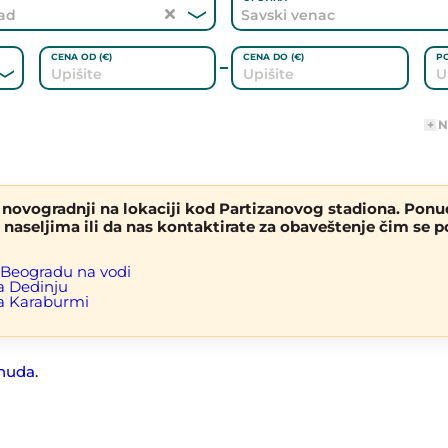
ad
Savski venac
CENA OD (€)
CENA DO (€)
P
GREJANJE
N
OVIRANO
UKNJIŽENO
NOVOGRADNJA
novogradnji na lokaciji kod Partizanovog stadiona. Ponu
ING
LIFT
aseljima ili da nas kontaktirate za obaveštenje čim se po
u Beogradu na vodi
a Dedinju
na Karaburmi
nuda
.