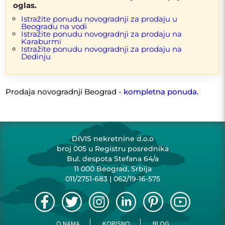
KLJUČNA REČ
oglas.
Istražite ponudu novogradnji za prodaju u
Beogradu na vodi
Istražite ponudu novogradnji za prodaju na
NOVO
U IZGRADNJI
RENOVIRANO
Karaburmi
Istražite ponudu novogradnji za prodaju na
UKNJIŽENO
NOVOGRADNJA
Dedinju
LUKS
USELJIVO
SALONSKI
DUPLEKS
GARAŽA
PARKING
Prodaja novogradnji Beograd -
kompletna ponuda
.
LIFT
DIVIS nekretnine d.o.o
broj 005 u Registru posrednika
Bul. despota Stefana 64/a
11 000 Beograd, Srbija
011/2751-683
|
062/19-16-575
O NAMA
KORISNO
BLOG