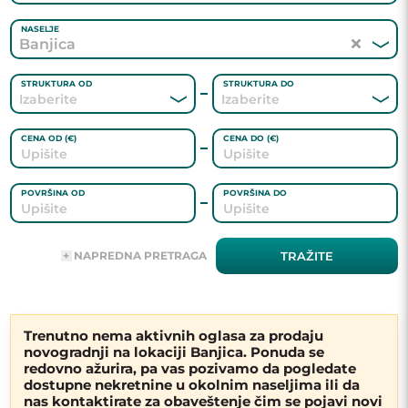
NASELJE
Banjica
STRUKTURA OD
STRUKTURA DO
CENA OD (€)
CENA DO (€)
POVRŠINA OD
POVRŠINA DO
ADRESA
NAPREDNA PRETRAGA
TRAŽITE
AGENT
Trenutno nema aktivnih oglasa za prodaju
novogradnji na lokaciji Banjica. Ponuda se
GREJANJE
redovno ažurira, pa vas pozivamo da pogledate
dostupne nekretnine u okolnim naseljima ili da
nas kontaktirate za obaveštenje čim se pojavi novi