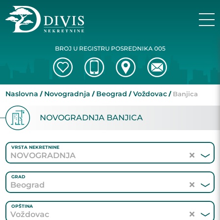
BROJ U REGISTRU POSREDNIKA 005
Naslovna
Novogradnja
Beograd
Voždovac
Banjica
NOVOGRADNJA BANJICA
VRSTA NEKRETNINE
NOVOGRADNJA
GRAD
Beograd
OPŠTINA
Voždovac