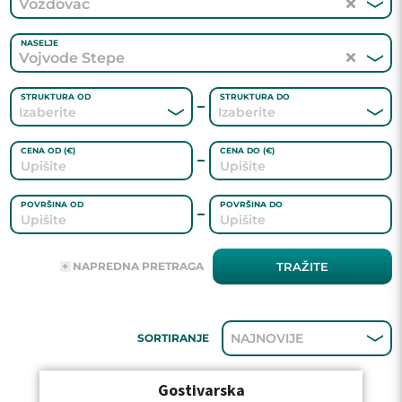
Voždovac
NASELJE
Vojvode Stepe
STRUKTURA OD
STRUKTURA DO
CENA OD (€)
CENA DO (€)
POVRŠINA OD
POVRŠINA DO
ADRESA
NAPREDNA PRETRAGA
TRAŽITE
AGENT
NAJNOVIJE
SORTIRANJE
GREJANJE
Gostivarska