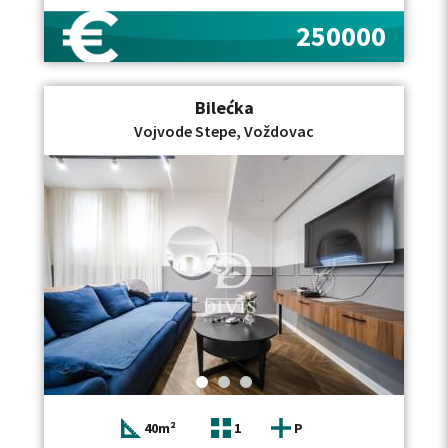
hoda od svih sadržaja neophodnih za udoban
porodični život. Odlikuje ga funkcionalan raspored i
250000
dosta prirodne svetlosti. Sastoji se od dnevnog
boravka, dve spavaće sobe, odvojene kuhinje, kupatila,
gostinskog toaleta, ostave, hodnika i terase. Stanu
pripada i podrumska prostorija koja pruža dodatni
Bilećka
prostor za odlaganje. Grejanje je centralno na toplanu,
a zgrada je uredna i redovno održavana. Parking je
Vojvode Stepe, Voždovac
dostupan u ulici, uz mogućnost zakupa garažnog
mesta u javnoj garaži koja se nalazi u okviru zgrade.
Lokacija pruža odličnu povezanost sa svim delovima
grada, a u neposrednoj blizini nalaze se škole, vrtići,
fakulteti, prodavnice, pijaca, restorani, kao i više linija
gradskog prevoza. Stan je uknjižen. Ovaj trosoban
stan u Gostivarskoj ulici na Voždovcu površine 76m2,
nalazi se na trećem spratu, poseduje terasu,
podrumsku prostoriju, centralno grejanje na toplanu i
predstavlja odličan izbor za porodično stanovanje ili
investiciju. Ako tražite nekretninu na sličnoj lokaciji,
pogledajte i našu ponudu stanova u blizini Ulice
Vojvode Stepe, kao i ponudu stanova na Voždovcu.
Posrednička naknada obračunava se u skladu sa
Opštim uslovima poslovanja posrednika DIVIS
NEKRETNINE DOO.
40m²
1
P