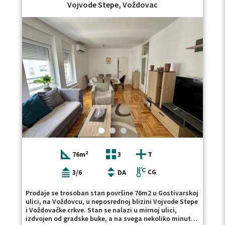
Vojvode Stepe, Voždovac
KLJUČNA REČ
NOVO
U IZGRADNJI
RENOVIRANO
UKNJIŽENO
NOVOGRADNJA
LUKS
USELJIVO
SALONSKI
DUPLEKS
GARAŽA
PARKING
LIFT
76m²
3
T
3/6
DA
CG
Prodaje se trosoban stan površine 76m2 u Gostivarskoj
ulici, na Voždovcu, u neposrednoj blizini Vojvode Stepe
i Voždovačke crkve. Stan se nalazi u mirnoj ulici,
izdvojen od gradske buke, a na svega nekoliko minuta