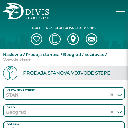
BROJ U REGISTRU POSREDNIKA 005
Naslovna
Prodaja stanova
Beograd
Voždovac
Vojvode Stepe
PRODAJA STANOVA VOJVODE STEPE
VRSTA NEKRETNINE
STAN
GRAD
Beograd
OPŠTINA