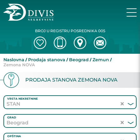
BROJ U REGISTRU POSREDNIKA 005
Naslovna
Prodaja stanova
Beograd
Zemun
Zemona NOVA
PRODAJA STANOVA ZEMONA NOVA
VRSTA NEKRETNINE
STAN
GRAD
Beograd
OPŠTINA