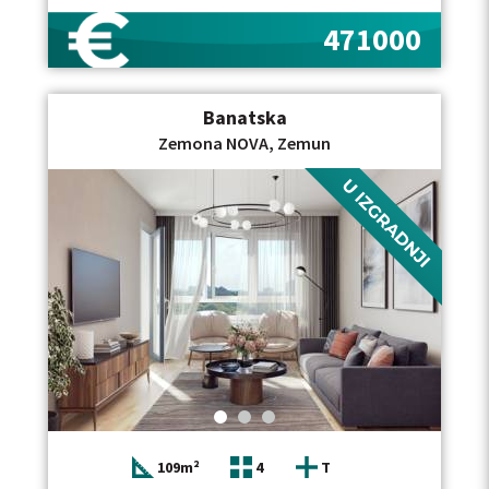
Autoputa E-75, ulice Cara Dušana. Ovaj stan pruža
odličnu funkcionalnost i mogućnost prilagođavanja
471000
vašim potrebama. Orijentisan je ka zapadu, što znači
da uživa u obilju prirodne svetlosti tokom
popodnevnih sati. Sastoji se od prostranog ulaza,
kupatila i dodatnog wc-a, četiri spavaće sobe,
Banatska
trpezarije, dnevne sobe, kuhinje i terase. Udobnost,
praktičnost i potencijal za prilagođavanje čine ovaj
Zemona NOVA, Zemun
stan odličnim izborom! Od materijala i opreme koji će
biti ugrađeni u stan izdvajamo: Spoljašnja stolarija:
kvalitetni inostrani PVC profili sa vrhunskim okovom
zahvaljujući kojima objekat ima B energetski razred.
Spoljašnja obloga profila je od aluminijuma, ugradjene
aluminijumske roletne, Unutrašnja stolarija: MDF
unutrašnja vrata farbana poliuretanskom belom
bojom sa prvoklasnim okovima i kvakama inostranih
brendova, Sigurnosna vrata u stanu: Ulazna vrata su
visokokvalitetna, sigurnosna. Vrata ispunjavaju sve
relevantne zahteve vezane za akustiku i bezbednost.
Završna obrada krila je od drvenog furnira, obostrano
obložena, Parket: Vrhunski troslojni, gotov hrastov
parket, završno obrađen I lakiran, sa parket lajsnom,
visine 8cm, Keramika: inostrane granitne, keramičke
pločice renomiranih brendova, na terasama
protivklizna granitna keramika,Sanitarije: Ugradni
109m²
4
T
sistem vodokotlića uz prateću sanitarnu galanteriju
inostranih brendova, konzolne wc šolje, umivaonici,