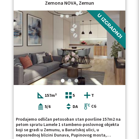
Zemona NOVA, Zemun
KLJUČNA REČ
NOVO
U IZGRADNJI
RENOVIRANO
UKNJIŽENO
NOVOGRADNJA
LUKS
USELJIVO
SALONSKI
DUPLEKS
GARAŽA
PARKING
LIFT
157m²
5
T
5/6
DA
CG
Prodajemo odličan petosoban stan površine 157m2 na
petom spratu Lamele 1 stambeno-poslovnog objekta
koji se gradi u Zemunu, u Banatskoj ulici, u
neposrednoj blizini Dunava, Pupinovog mosta,