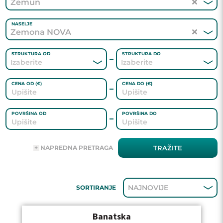
Zemun
NASELJE
Zemona NOVA
STRUKTURA OD
STRUKTURA DO
CENA OD (€)
CENA DO (€)
POVRŠINA OD
POVRŠINA DO
ADRESA
NAPREDNA PRETRAGA
TRAŽITE
AGENT
NAJNOVIJE
SORTIRANJE
GREJANJE
Banatska