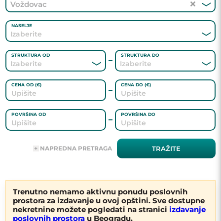
Voždovac
NASELJE
STRUKTURA OD
STRUKTURA DO
CENA OD (€)
CENA DO (€)
POVRŠINA OD
POVRŠINA DO
ADRESA
NAPREDNA PRETRAGA
TRAŽITE
AGENT
Trenutno nemamo aktivnu ponudu poslovnih
prostora za izdavanje u ovoj opštini. Sve dostupne
GREJANJE
nekretnine možete pogledati na stranici
izdavanje
poslovnih prostora
u Beogradu.