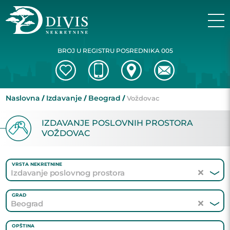
BROJ U REGISTRU POSREDNIKA 005
Naslovna
Izdavanje
Beograd
Voždovac
IZDAVANJE POSLOVNIH PROSTORA
VOŽDOVAC
VRSTA NEKRETNINE
Izdavanje poslovnog prostora
GRAD
Beograd
OPŠTINA