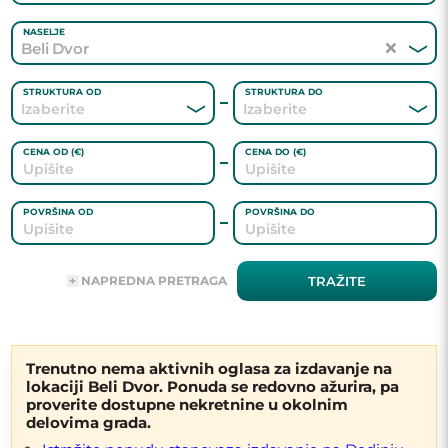
NASELJE
Beli Dvor
STRUKTURA OD
STRUKTURA DO
CENA OD (€)
CENA DO (€)
POVRŠINA OD
POVRŠINA DO
ADRESA
NAPREDNA PRETRAGA
TRAŽITE
AGENT
Trenutno nema aktivnih oglasa za izdavanje na
lokaciji Beli Dvor. Ponuda se redovno ažurira, pa
GREJANJE
proverite dostupne nekretnine u okolnim
delovima grada.