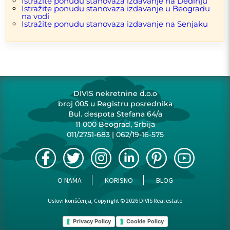
Istražite ponudu stanovaza izdavanje na Dedinju
KLJUČNA REČ
Istražite ponudu stanovaza izdavanje u Beogradu
na vodi
Istražite ponudu stanovaza izdavanje na Senjaku
NOVO
U IZGRADNJI
RENOVIRANO
UKNJIŽENO
NOVOGRADNJA
LUKS
USELJIVO
SALONSKI
DUPLEKS
GARAŽA
PARKING
DIVIS nekretnine d.o.o
LIFT
broj 005 u Registru posrednika
Bul. despota Stefana 64/a
11 000 Beograd, Srbija
011/2751-683
|
062/19-16-575
O NAMA
KORISNO
BLOG
Uslovi korišćenja, Copyright © 2026 DIVIS Real estate
Privacy Policy
Cookie Policy