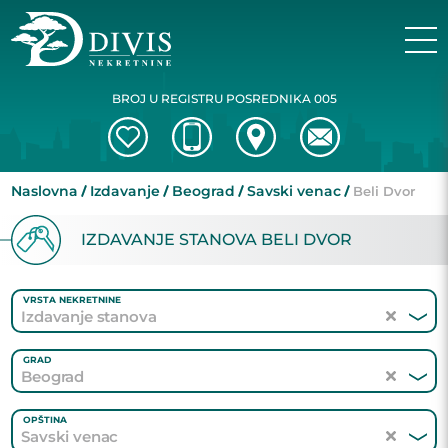
BROJ U REGISTRU POSREDNIKA 005
Naslovna
Izdavanje
Beograd
Savski venac
Beli Dvor
IZDAVANJE STANOVA BELI DVOR
VRSTA NEKRETNINE
Izdavanje stanova
GRAD
Beograd
OPŠTINA
Savski venac