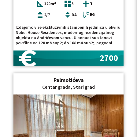
120m²
3
T
lokaciji, pogledajte ponudu stanova za izdavanje na
Starom gradu, kao i luksuznih stanova u centru
Beograda. Posrednička naknada se obračunava u
2/7
DA
EG
skladu sa Opštim uslovima poslovanja agencije DIVIS
NEKRETNINE DOO.
Izdajemo više ekskluzivnih stambenih jedinica u okviru
Nobel House Residences, modernog rezidencijalnog
objekta na Andrićevom vencu. U ponudi su stanovi
površine od 120 m&sup2; do 168 m&sup2;, pogodni
kako za stanovanje, tako i za poslovnu namenu.
Stanovi se odlikuju funkcionalnim rasporedima,
2700
prostranim i svetlim enterijerima, kao i visokim
standardom završne obrade. Većinu jedinica čine
dnevni boravak sa trpezarijskim delom, kuhinja, dve
spavaće sobe, dva kupatila, gostinski toalet i
Palmotićeva
garderober, dok pojedini stanovi raspolažu i terasom
sa otvorenim pogledom na grad.Nobel House
Centar grada, Stari grad
Residences svojim stanarima pruža visok nivo komfora
i privatnosti. Na raspolaganju su recepcija i
obezbeđenje 24/7, reprezentativan ulazni hol sa
visinom od impozantnih šest metara, dva lifta,
privatne ostave i zajednička krovna terasa sa
panoramskim pogledom na Beograd. Objekat se nalazi
na jednoj od najprestižnijih lokacija u centru grada, u
neposrednoj blizini najvažnijih poslovnih, kulturnih i
ugostiteljskih sadržaja. Mesečna zakupnina kreće se od
2.700 EUR do 4.800 EUR, u zavisnosti od površine i