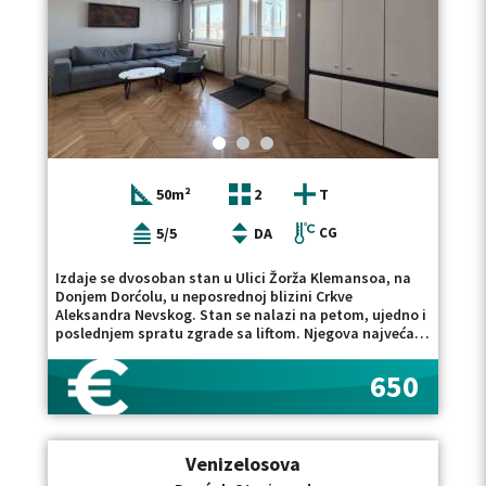
50m²
2
T
5/5
DA
CG
Izdaje se dvosoban stan u Ulici Žorža Klemansoa, na
Donjem Dorćolu, u neposrednoj blizini Crkve
Aleksandra Nevskog. Stan se nalazi na petom, ujedno i
poslednjem spratu zgrade sa liftom. Njegova najveća
prednost su dve prostrane privatne terase, povezane
natkrivenim i zatvorenim delom koji predstavlja
650
dodatni funkcionalni prostor tokom cele godine. Stan
se sastoji od dnevnog boravka sa trpezarijom,
odvojene kuhinje, spavaće sobe sa otvorenim
pogledom i kupatila. Kuhinja i kupatilo opremljeni su
Venizelosova
kompletnom belom tehnikom, dok se u dnevnom
boravku i spavaćoj sobi nalaze veliki ugradni ormari