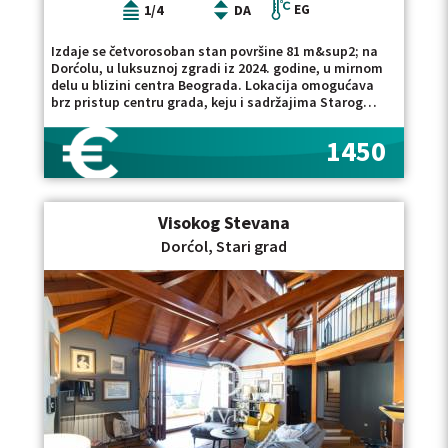
za izdavanje na Dorćolu, stanova za izdavanje na
1/4
DA
EG
Starom gradu ili luksuznih stanova za izdavanje u
našoj ponudi. Posrednička naknada je u skladu sa
Izdaje se četvorosoban stan površine 81 m&sup2; na
Opštim uslovima poslovanja Posrednika "DIVIS
Dorćolu, u luksuznoj zgradi iz 2024. godine, u mirnom
NEKRETNINE" d.o.o.
delu u blizini centra Beograda. Lokacija omogućava
brz pristup centru grada, keju i sadržajima Starog
grada. Stan se nalazi na prvom spratu, ali je zbog
visine lokala u prizemlju izdignut od nivoa ulice.
1450
Dvostrano je orijentisan, sa dnevnim delom okrenutim
ka severoistoku i izlazom na prijatnu lođu. Raspored je
prilagođen i stambenoj i poslovnoj nameni. Po ulasku
u stan nalazi se hodnik sa gostinskim toaletom, nakon
Visokog Stevana
čega se pristupa dnevnom boravku sa kuhinjom, koji
može predstavljati prijemni deo ukoliko se prostor
Dorćol, Stari grad
koristi za kancelariju, ordinaciju ili sličnu delatnost. Iz
dnevnog dela se ulazi u jednu sobu, dok je u drugom
delu stana izdvojen privatni blok sa dve sobe i
zasebnim kupatilom. Stan je urađen sa kvalitetnim
materijalima, poseduje drvo-aluminijum stolariju, a
grejanje i hlađenje rešeni su putem toplotnih pumpi i
fan-coil sistema, što omogućava komfor tokom cele
godine uz racionalne troškove. Izdaje se bez
nameštaja, a u cenu zakupa uključeno je i garažno
mesto. Prostor je trenutno u funkciji ordinacije ali je
pogodan i za kancelarijski prostor ili stanovanje. Stan
je useljiv od 15. avgusta, minimalan period zakupa je