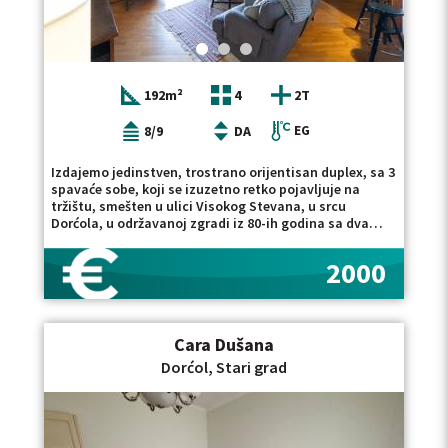
12 meseci, a depozit iznosi jednu mesečnu zakupninu.
Ovaj četvorosoban stan za izdavanje na Dorćolu
površine 81 m&sup2; nalazi se na prvom spratu,
poseduje lođu, garažno mesto uključeno u cenu
zakupa, grejanje i hlađenje putem toplotnih pumpi i
192m²
4
2T
fan-coil sistema i pogodan je za stanovanje ili
poslovni prostor. Ako tražite nekretninu na sličnoj
lokaciji, pogledajte i našu ponudu stanova za
8/9
DA
EG
izdavanje na Starom gradu, kao i ponudu stanova za
izdavanje na Dorćolu. Posrednička naknada
Izdajemo jedinstven, trostrano orijentisan duplex, sa 3
obračunava se u skladu sa Opštim uslovima
spavaće sobe, koji se izuzetno retko pojavljuje na
poslovanja agencije DIVIS NEKRETNINE DOO.
tržištu, smešten u ulici Visokog Stevana, u srcu
Dorćola, u održavanoj zgradi iz 80-ih godina sa dva
lifta. Stan se nalazi na 8. i 9. spratu i odlikuju ga
funkcionalan raspored, obilje prirodne svetlosti i
2000
izuzetna prostranost. Na prvom nivou nalaze se ulazni
deo, komforan dnevni boravak sa izlazom na
prostranu terasu sa panoramskim pogledom na grad,
tri spavaće sobe, od kojih je jedna master soba sa
Cara Dušana
sopstvenim kupatilom, kao i dodatno kupatilo. Dve
spavaće sobe poseduju nove klima uređaje, dok se na
Dorćol, Stari grad
galeriji nalazi još jedna klima koja hladi celokupnu
dnevnu zonu. Drugi nivo čini galerijski prostor koji, u
skladu sa potrebama budućih zakupaca, može imati
različite namene &ndash; radni prostor, biblioteku, TV
salon ili dodatnu zonu za odmor. Galerija ima izlaz na