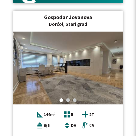
predsoblja, velikog reprezentativnog salona, velike
sobe nastale spajanjem dve sobe (uz mogućnost
jednostavnog vraćanja u prvobitno stanje), još jedne
Gospodar Jovanova
odvojene sobe, male kuhinje, kupatila i dve terase.
Grejanje je etažno, a dodatni komfor obezbeđuju tri
Dorćol, Stari grad
inverter klime. Troškovi Infostana su niski. Ugovor se
zaključuje na minimum godinu dana, uz depozit u
visini jedne mesečne kirije. Pogledajte i našu ponudu
stanova za izdavanje u centru grada i kao i stanova za
izdavanje na Savskom vencu, ukoliko razmatrate
slične lokacije za dugoročni najam. Posrednička
naknada se obračunava u skladu sa Opštim uslovima
poslovanja agencije DIVIS NEKRETNINE DOO.
144m²
5
2T
6/6
DA
CG