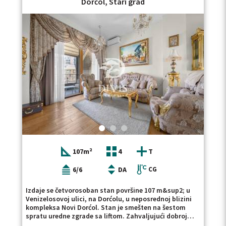
Dorćol, Stari grad
koji pružaju dosta prostora za odlaganje. Stan se
izdaje na duži vremenski period, uz minimalno trajanje
zakupa od 12 meseci i obavezan depozit u visini jedne
mesečne zakupnine. Uknjižen je na 84m2, izdaje se
fizički odvojen deo stana od 50m2. Ovaj dvosoban stan
na Donjem Dorćolu nalazi se na petom, ujedno i
poslednjem spratu zgrade sa liftom, poseduje dve
privatne terase i izdaje se na duži vremenski period.
Ako tražite stan za izdavanje na sličnoj lokaciji,
pogledajte i našu ponudu stanova za izdavanje na
Dorćolu, kao i stanova za izdavanje na Starom gradu.
Posrednička naknada se obračunava u skladu sa
Opštim uslovima poslovanja agencije DIVIS
NEKRETNINE DOO.
107m²
4
T
6/6
DA
CG
Izdaje se četvorosoban stan površine 107 m&sup2; u
Venizelosovoj ulici, na Dorćolu, u neposrednoj blizini
kompleksa Novi Dorćol. Stan je smešten na šestom
spratu uredne zgrade sa liftom. Zahvaljujući dobroj
orijentaciji, tokom celog dana ispunjen je prirodnim