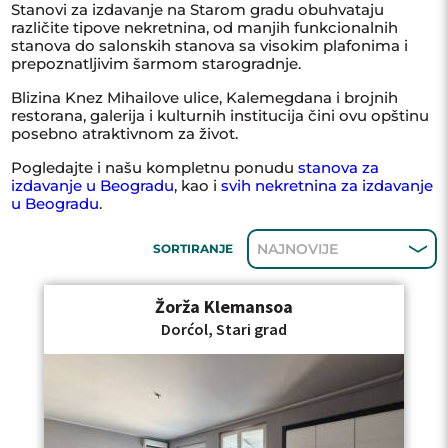
Stanovi za izdavanje na Starom gradu obuhvataju
različite tipove nekretnina, od manjih funkcionalnih
KLJUČNA REČ
stanova do salonskih stanova sa visokim plafonima i
prepoznatljivim šarmom starogradnje.
NOVO
U IZGRADNJI
RENOVIRANO
Blizina Knez Mihailove ulice, Kalemegdana i brojnih
restorana, galerija i kulturnih institucija čini ovu opštinu
UKNJIŽENO
NOVOGRADNJA
posebno atraktivnom za život.
LUKS
USELJIVO
SALONSKI
Pogledajte i našu kompletnu ponudu
stanova za
izdavanje u Beogradu
DUPLEKS
, kao i
GARAŽA
svih nekretnina za izdavanje
PARKING
u Beogradu
.
LIFT
NAJNOVIJE
SORTIRANJE
Žorža Klemansoa
Dorćol, Stari grad