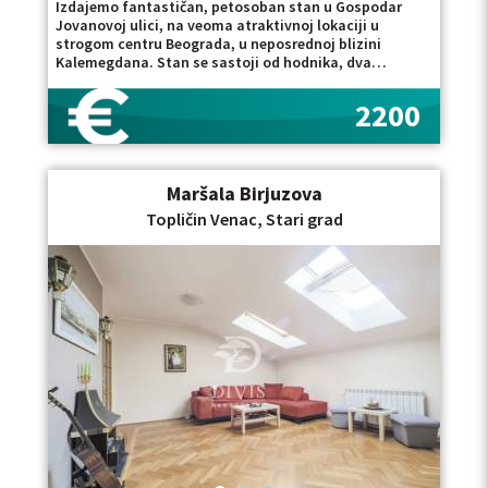
Izdajemo fantastičan, petosoban stan u Gospodar
Jovanovoj ulici, na veoma atraktivnoj lokaciji u
strogom centru Beograda, u neposrednoj blizini
Kalemegdana. Stan se sastoji od hodnika, dva
kupatila, četiri spavaće sobe, dnevnog boravka,
kuhinje, trpezarije i dve terase. Kompletno je renoviran
2200
i izdaje se delimično namešten. Opremljen je ugradnim
plakarima, ugradnom kuhinjom sa belom tehnikom,
mašinom za pranje i sušenje veša. U cenu zakupa
uračunato je garažno mesto, što predstavlja značajnu
Maršala Birjuzova
pogodnost u centru grada. Idealno kako za život
višečlane porodice, tako i za poslovni prostor. Depozit
Topličin Venac, Stari grad
u iznosu od jedne mesečne kirije. Uknjižen na 144m2,
ukupne površine 180m2. Za slične nekretnine
pogledajte i: Izdavanje stanova Dorćol Izdavanje
luksuznih stanova Beograd Posrednička naknada je u
skladu sa Opštim uslovima poslovanja Posrednika
"DIVIS NEKRETNINE" d.o.o.