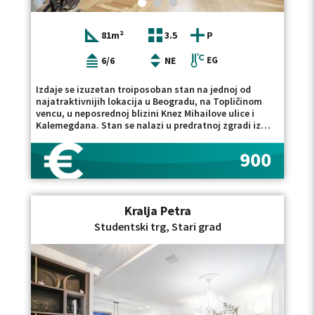
81m²
3.5
P
6/6
NE
EG
Izdaje se izuzetan troiposoban stan na jednoj od
najatraktivnijih lokacija u Beogradu, na Topličinom
vencu, u neposrednoj blizini Knez Mihailove ulice i
Kalemegdana. Stan se nalazi u predratnoj zgradi iz
1936. godine, koja odiše autentičnim šarmom starog
grada. Stan se sastoji od ulaznog hodnika, prostranog
900
i svetlog dnevnog boravka, dve komforne spavaće
sobe, kuhinje i kupatila. Zahvaljujući dvostranoj
orijentaciji, stan je osunčan tokom većeg dela dana,
što prostoru daje dodatnu toplinu i prijatnu
Kralja Petra
atmosferu. U stanu su prisutne blage kosine koje
počinju od 1,8 m visine, što prostoru daje poseban
Studentski trg, Stari grad
karakter. Kompletno je renoviran, zamenjene su elektro
i vodovodne instalacije, ugrađeni su Velux krovni
prozori, a grejanje je etažno, što omogućava
optimalnu kontrolu troškova. Minimalno trajanje
zakupa je godinu dana.Dozvoljeni su manji kućni
ljubimci. Depozit u visini jedne mesečne kirije. Lokacija
predstavlja jednu od najtraženijih na Starom gradu. U