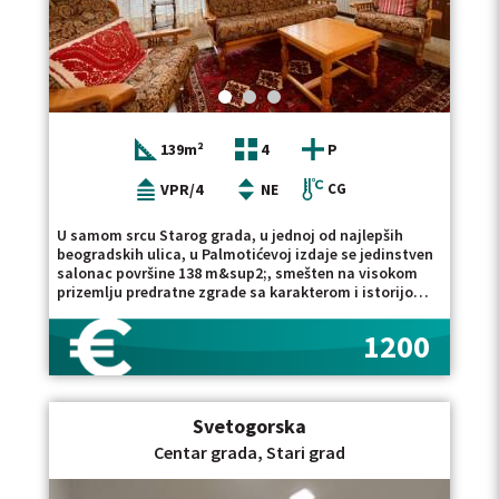
pozicije stana. Ukoliko ova nekretnina ne odgovara u
potpunosti vašim potrebama, u našoj ponudi možete
pogledati i druge luksuzne stanove za izdavanje, kao i
kompletnu ponudu stanova za izdavanje u Starom
gradu . Posrednička naknada se obračunava prema
Opštim uslovima poslovanja agencije DIVIS
NEKRETNINE DOO.
139m²
4
P
VPR/4
NE
CG
U samom srcu Starog grada, u jednoj od najlepših
beogradskih ulica, u Palmotićevoj izdaje se jedinstven
salonac površine 138 m&sup2;, smešten na visokom
prizemlju predratne zgrade sa karakterom i istorijom.
Ova nekretnina predstavlja retkost na tržištu &ndash;
spoj autentične salonske arhitekture i savremenog
1200
komfora. Stan je kompletno renoviran i izuzetno
očuvan, sa pažljivo sačuvanim detaljima koji prostoru
daju posebnu eleganciju i prefinjenost. Visoki plafoni i
funkcionalne prostorije, obilje prirodnog svetla i
Svetogorska
dvostrana orijentacija čine ovaj stan izuzetno
prijatnim za život i rad. Pogled je usmeren ka
Centar grada, Stari grad
Palmotićevoj ulici i ka uređenom unutrašnjem dvorištu,
što pruža savršen balans gradske energije i potpune