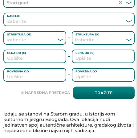
Stari grad
NASELJE
STRUKTURA OD
STRUKTURA DO
CENA OD (€)
CENA DO (€)
POVRŠINA OD
POVRŠINA DO
ADRESA
NAPREDNA PRETRAGA
TRAŽITE
AGENT
Izdaju se stanovi na Starom gradu, u istorijskom i
kulturnom jezgru Beograda. Ova lokacija nudi
jedinstven spoj autentične arhitekture, gradskog života i
GREJANJE
neposredne blizine najvažnijih sadržaja.