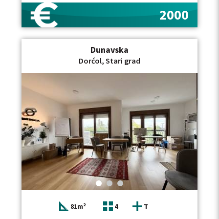
svetlom, dok veliki prozori i otvoreni pogledi dodatno
2000
naglašavaju osećaj prostranosti. Dnevni boravak,
povezan sa trpezarijom, predstavlja centralni deo
stana i izlazi na prostranu terasu, idealnu za odmor i
uživanje. Kuhinja je odvojena, potpuno opremljena
Dunavska
Bosch belom tehnikom i funkcionalno organizovana.
Master spavaća soba poseduje sopstveno kupatilo i
Dorćol, Stari grad
pruža visok nivo privatnosti, dok se u stanu nalaze još
jedna komforna spavaća soba, dodatno kupatilo, kao i
zasebna prostorija koja je trenutno uređena kao
garderober, ali se po potrebi lako može adaptirati u
treću spavaću sobu ili radni kabinet. Enterijer
karakterišu pažljivo odabrani materijali, kvalitetna
završna obrada i detalji koji prostoru daju toplinu i
prepoznatljiv karakter. Izuzetna lokacija omogućava
neposrednu blizinu brojnih restorana, kafića,
prodavnica i svih sadržaja koje Dorćol čine jednim od
najatraktivnijih delova grada, uz istovremeno mirno i
prijatno okruženje za svakodnevni život. U cenu
zakupa uključeno je jedno garažno mesto, dok postoji
mogućnost zakupa dodatnog garažnog mesta uz
doplatu od 100 EUR mesečno. Ovaj četvorosoban stan
na Dorćolu površine 107 m2 nalazi se na šestom spratu
zgrade sa liftom, poseduje garažno mesto, veliku
81m²
4
T
terasu i otvoren pogled. Ako tražite stan za izdavanje
na sličnoj lokaciji, pogledajte i našu ponudu stanova