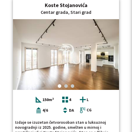
Opštim uslovima poslovanja agencije DIVIS
Koste Stojanovića
spavaća soba, kupatilo, kuhinja sa izlazom na terasu,
NEKRETNINE DOO.
trpezarijom i ostavom. Stan je opremljen, veoma
Centar grada, Stari grad
uredan i održavan. Grejanje je na struju uz inverter
klime. Dvostrano je orijentisan obiluje prirodnim
svetlom, dve terase sa pogledom na dvorište i krošnje
drveća. Lokacija predstavlja jednu od najvećih
prednosti ove nekretnine. U neposrednoj blizini nalaze
se prodavnice, škole, vrtići, apoteke, restorani, kao i
stajališta više linija gradskog prevoza, što omogućava
brzu i jednostavnu povezanost sa svim delovima
grada. Ovaj dvoiposoban stan na Dorćolu površine
80m2 nalazi se na prvom spratu uredne zgrade, ima
etažno grejanje i predstavlja odličan izbor za život ili
investiciju. Ako tražite nekretninu na sličnoj lokaciji,
pogledajte i našu ponudu stanova za izdavanje na
Starom gradu, kao i ponudu stanova za izdavanje na
Vračaru. Posrednička naknada se obračunava u skladu
sa Opštim uslovima poslovanja agencije DIVIS
NEKRETNINE DOO.
150m²
4
L
4/6
DA
CG
Izdaje se izuzetan četvorosoban stan u luksuznoj
novogradnji iz 2025. godine, smešten u mirnoj i