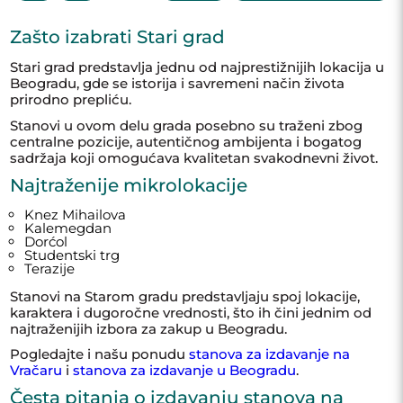
opremljen kamerama, alarmnim i protivpožarnim
sistemom. Visina plafona 3,2m. Uknjižen na 83m2,
Zašto izabrati Stari grad
mereno 102m2. Depozit u visini dve kirije. Nisu
dozvoljeni kućni ljubimci. Za više sličnih nekretnina
pogledajte: Izdavanje luksuznih stanova Beograd
Stari grad predstavlja jednu od najprestižnijih lokacija u
Izdavanje stanova Dorćol Posrednička naknada je u
Beogradu, gde se istorija i savremeni način života
skladu sa Opštim uslovima poslovanja Posrednika
prirodno prepliću.
DIVIS NEKRETNINE DOO
Stanovi u ovom delu grada posebno su traženi zbog
centralne pozicije, autentičnog ambijenta i bogatog
sadržaja koji omogućava kvalitetan svakodnevni život.
Najtraženije mikrolokacije
Knez Mihailova
Kalemegdan
Dorćol
Studentski trg
Terazije
Stanovi na Starom gradu predstavljaju spoj lokacije,
karaktera i dugoročne vrednosti, što ih čini jednim od
najtraženijih izbora za zakup u Beogradu.
Pogledajte i našu ponudu
stanova za izdavanje na
Vračaru
i
stanova za izdavanje u Beogradu
.
Česta pitanja o izdavanju stanova na