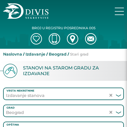
BROJ U REGISTRU POSREDNIKA 005
Naslovna
Izdavanje
Beograd
Stari grad
STANOVI NA STAROM GRADU ZA
IZDAVANJE
VRSTA NEKRETNINE
Izdavanje stanova
GRAD
Beograd
OPŠTINA