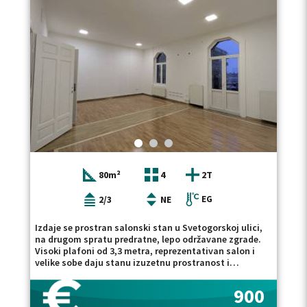
privatnosti. Posebna vrednost ogleda se u miru koji
pruža. Iako se nalazi u samom centru grada, okruženje
je tiho i prijatno, pa se često stiče utisak da ste daleko
od gradske gužve. Stan se sastoji od prostranog
salona, radne sobe, dve komforne spavaće sobe,
kuhinje sa trpezarijom, kupatila, odvojenog toaleta i
ostave. Zgrada poseduje video nadzor, dok su
kablovska televizija i internet uključeni u cenu zakupa.
Uslovi zakupa podrazumevaju depozit u visini jedne
mesečne kirije i ugovor na minimum godinu dana.
Kućni ljubimci nisu dozvoljeni. Stan je odmah useljiv.
Salonski stan u Palmotićevoj ulici predstavlja retku
priliku za zakup nekretnine sa autentičnim
karakterom, visokim plafonima i izuzetnom lokacijom
u centru Beograda. Pogledajte i našu ponudu salonskih
80m²
4
2T
stanova za izdavanje, kao i nekretnina za izdavanje na
Starom gradu. Posrednička naknada se obračunava u
skladu sa Opštim uslovima poslovanja agencije DIVIS
2/3
NE
EG
NEKRETNINE DOO.
Izdaje se prostran salonski stan u Svetogorskoj ulici,
na drugom spratu predratne, lepo održavane zgrade.
Visoki plafoni od 3,3 metra, reprezentativan salon i
velike sobe daju stanu izuzetnu prostranost i
eleganciju, zbog čega je, pored stanovanja, izvanredno
pogodan i za poslovni prostor, kancelarije, agenciju ili
900
mirnu profesionalnu delatnost. Stan se sastoji od