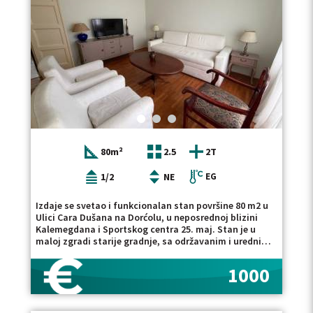
impresivnu terasu površine 30 m&sup2;, idealnu za
uživanje tokom toplijih meseci. U okviru ovog nivoa
nalazi se i dodatni mokri čvor, koji je trenutno
organizovan kao vešernica. Posebna pažnja posvećena
je funkcionalnosti i tehničkim rešenjima, uključujući
sistem hlađenja putem samoventilirajućeg krova, koji
doprinosi prijatnoj temperaturi tokom letnjih meseci.
Grejanje je niskotemperaturno, na struju,
kombinacijom podnog i radijatorskog sistema,
pružajući visok nivo komfora tokom cele godine.
Lokacija pruža idealan balans između privatnosti i
urbanog života, u neposrednoj blizini Dunavskog keja,
80m²
2.5
2T
Kalemegdana, škola, vrtića, restorana i svih sadržaja
neophodnih za kvalitetan svakodnevni život. Ukupna
površina stana iznosi 192 m&sup2;, od čega 150
1/2
NE
EG
m&sup2; čini grejna površina, dok dve terase
zauzimaju ukupno 42 m&sup2;. Nekretnina je uknjižena
Izdaje se svetao i funkcionalan stan površine 80 m2 u
1/1 na vlasnika, na ukupnu površinu od 192 m&sup2;.
Ulici Cara Dušana na Dorćolu, u neposrednoj blizini
Stan je pet friendly i useljiv po dogovoru. Retka prilika
Kalemegdana i Sportskog centra 25. maj. Stan je u
na jednoj od najtraženijih lokacija u gradu. Dupleks na
maloj zgradi starije gradnje, sa održavanim i urednim
Dorćolu sa tri spavaće sobe, dve terase i panoramskim
ulazom uz mogićnost dogovora za parking u dvorištu
pogledom predstavlja odličan izbor za udoban život u
zgarde za stanare. Na svega nekoliko minuta pešačke
1000
centru Beograda. Ukoliko tražite stan sa tri spavaće
udaljenosti od Kalemegdana i 25. Maja. Veoma
sobe u centru grada pogledajte i našu ponudu stanova
prijatan, svetao, sa komfornim prostorijama,
na Dorćolu kao i stanove za izdavanje na opštini Stari
funkcionalnog rasporeda, prostranog ulaznog dela iz
grad. Posrednička naknada se obračunava u skladu sa
koga se pristupa svim prostorijama; dnevni boravak,