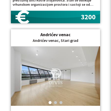
prestižnoj ulici Koste Stojanovića. Stan se odlikuje
vrhunskom organizacijom prostora i sastoji se od
prostranog dnevnog boravka sa kuhinjom i
trpezarijom, ukupne površine preko 60 m&sup2;, tri
3200
komforne spavaće sobe, od kojih je jedna master soba
sa sopstvenim kupatilom, dodatnog kupatila i lođe.
Dvostrana orijentacija i velike staklene površine
obezbeđuju obilje prirodne svetlosti tokom celog
Andrićev venac
dana, dok visina plafona od tri metra dodatno
doprinosi osećaju prostranosti i elegancije. Stan se
Andrićev venac, Stari grad
izdaje polunamešten, sa vrhunskomugradnom
kuhinjom, kompletnom belom tehnikom i ugradnim
plakarima. Kompletan prostor klimatizovan je
centralnim klima sistemom, pružajući maksimalan
komfor tokom cele godine. Uz stan dolaze dva garažna
mesta u zgradi. Budućim zakupcima na raspolaganju
su i bazen i spa centar koji se nalaze u samoj zgradi,
pružajući dodatni nivo komfora i privatnosti
karakterističan za najkvalitetnije stambene
komplekse. Retka prilika za zakup reprezentativnog
porodičnog stana na jednoj od najpoželjnijih lokacija u
gradu. Četvorosoban stan od 150 m&sup2; u
novogradnji iz 2025. godine predstavlja izuzetnu
priliku za izdavanje zahvaljujući tri spavaće sobe,
master apartmanu, visini plafona od tri metra,
bazenu, spa centru i dva garažna mesta. Ukoliko
razmatrate i druge luksuzne nekretnine na ovoj