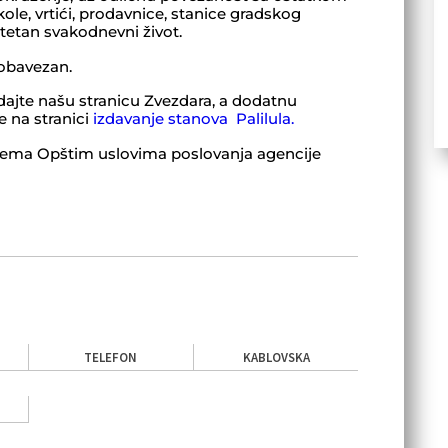
kole, vrtići, prodavnice, stanice gradskog
itetan svakodnevni život.
 obavezan.
ajte našu stranicu Zvezdara, a dodatnu
e na stranici
izdavanje stanova Palilula.
ema Opštim uslovima poslovanja agencije
TELEFON
KABLOVSKA