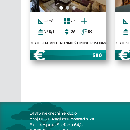
53m²
2.5
T
VPR/4
DA
EG
IZDAJE SE KOMPLETNO NAMEŠTEN DVOIPOSOBAN STAN POVRŠINE 5
IZDAJE S
600
DIVIS nekretnine d.o.o
broj 005 u Registru posrednika
Bul. despota Stefana 64/a