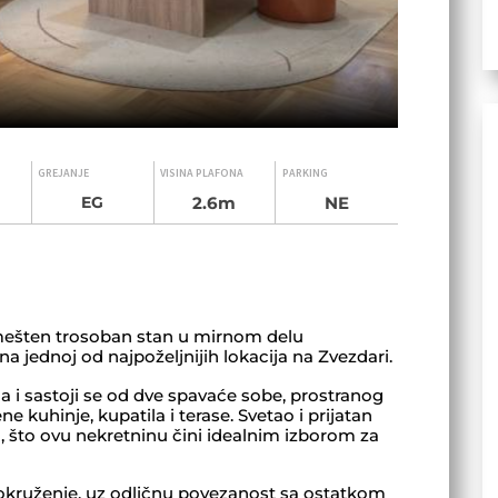
GREJANJE
VISINA PLAFONA
PARKING
2.6m
NE
EG
mešten trosoban stan u mirnom delu
na jednoj od najpoželjnijih lokacija na Zvezdari.
a i sastoji se od dve spavaće sobe, prostranog
 kuhinje, kupatila i terase. Svetao i prijatan
, što ovu nekretninu čini idealnim izborom za
kruženje, uz odličnu povezanost sa ostatkom