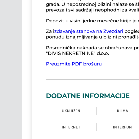
grada. U neposrednoj blizini nalaze se š
prevoza i svi sadržaji neophodni za kval
Depozit u visini jedne mesečne kirije je
Za i
zdavanje stanova na Zvezdari
pogled
ponudu iznajmljivanja u blizini pronađit
Posrednička naknada se obračunava pr
"DIVIS NEKRETNINE" d.o.o.
Preuzmite PDF brošuru
DODATNE INFORMACIJE
UKNJIŽEN
KLIMA
INTERNET
INTERFON