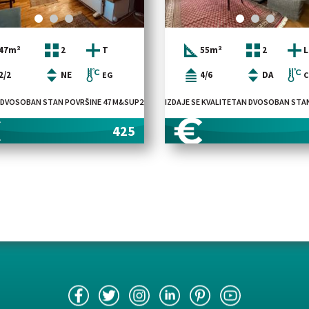
47m²
2
T
55m²
2
L
2/2
NE
4/6
DA
EG
3 M&SUP2; U ULICI LUNETA MILOVANOVIĆA, NA VISOKOM PRIZEMLJU NOVIJE I URED
E DVOSOBAN STAN POVRŠINE 47 M&SUP2;, SMEŠTEN NA DRUGOM SPRATU UREDNE I ODR
IZDAJE SE KVALITETAN DVOSOBAN STAN
425