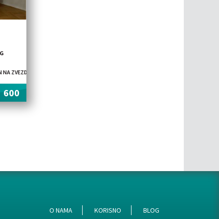
CG
NO ODRŽAVANE ZGRADE. STAN JE FUNKCIONALNOG RASPOREDA I SASTOJI SE OD DVE 
ŽAVANE ZGRADE, U MIRNOM DELU GRADA. STAN JE KOMPLETNO NAMEŠTEN I SPREMAN Z
 NA ZVEZDARI, U UL.BULEVAR KRALJA ALEKSANDRA NA LIONU. STAN JE POZICIONIRA
600
O NAMA
KORISNO
BLOG