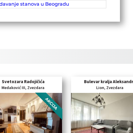
zdavanje stanova u Beogradu
Svetozara Radojičića
Bulevar kralja Aleksand
Medaković III, Zvezdara
Lion, Zvezdara