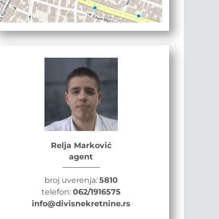
Relja Marković
agent
broj uverenja:
5810
telefon:
062/1916575
info@divisnekretnine.rs