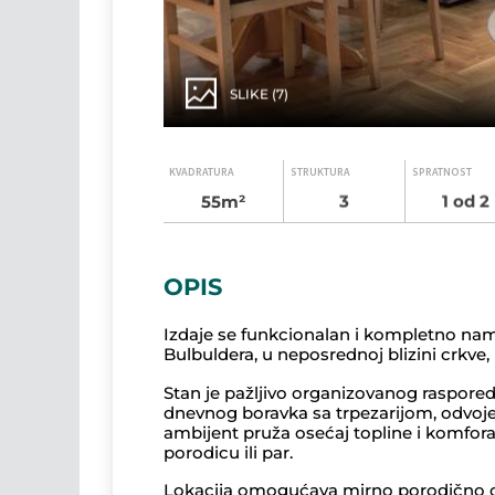
SLIKE
(7)
KVADRATURA
STRUKTURA
SPRATNOST
55m²
3
1 od 2
OPIS
Izdaje se funkcionalan i kompletno na
Bulbuldera, u neposrednoj blizini crkve, 
Stan je pažljivo organizovanog raspored
dnevnog boravka sa trpezarijom, odvojene
ambijent pruža osećaj topline i komfora
porodicu ili par.
Lokacija omogućava mirno porodično o