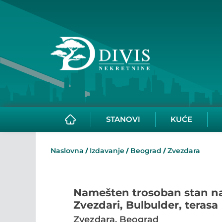
STANOVI
KUĆE
Naslovna
Izdavanje
Beograd
Zvezdara
Namešten trosoban stan n
Zvezdari, Bulbulder, terasa
Zvezdara, Beograd