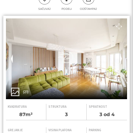
SAČUVAJ
PODELI
ODŠTAMPAJ
(21)
KVADRATURA
STRUKTURA
SPRATNOST
87m²
3
3 od 4
GREJANJE
VISINA PLAFONA
PARKING