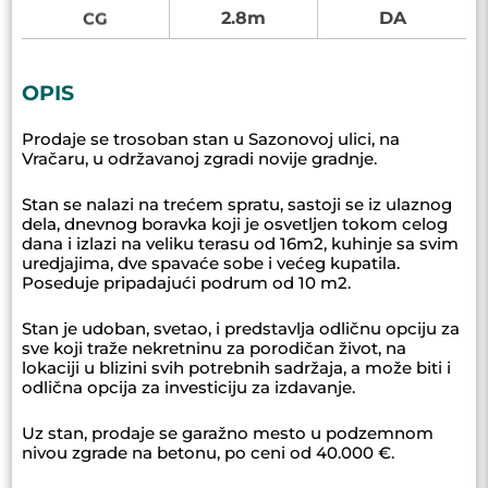
2.8m
DA
CG
OPIS
Prodaje se trosoban stan u Sazonovoj ulici, na
Vračaru, u održavanoj zgradi novije gradnje.
Stan se nalazi na trećem spratu, sastoji se iz ulaznog
dela, dnevnog boravka koji je osvetljen tokom celog
dana i izlazi na veliku terasu od 16m2, kuhinje sa svim
uredjajima, dve spavaće sobe i većeg kupatila.
Poseduje pripadajući podrum od 10 m2.
Stan je udoban, svetao, i predstavlja odličnu opciju za
sve koji traže nekretninu za porodičan život, na
lokaciji u blizini svih potrebnih sadržaja, a može biti i
odlična opcija za investiciju za izdavanje.
Uz stan, prodaje se garažno mesto u podzemnom
nivou zgrade na betonu, po ceni od 40.000 €.