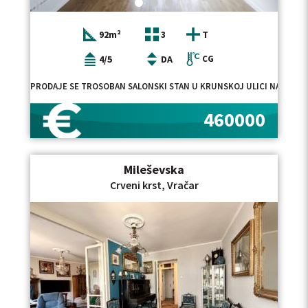
92m²
3
T
4/5
DA
CG
PRODAJE SE TROSOBAN SALONSKI STAN U KRUNSKOJ ULICI NA VRAČA
460000
Mileševska
Crveni krst, Vračar