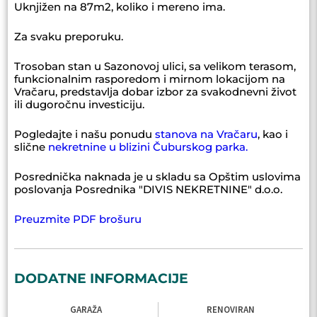
Uknjižen na 87m2, koliko i mereno ima.
Za svaku preporuku.
Trosoban stan u Sazonovoj ulici, sa velikom terasom,
funkcionalnim rasporedom i mirnom lokacijom na
Vračaru, predstavlja dobar izbor za svakodnevni život
ili dugoročnu investiciju.
Pogledajte i našu ponudu
stanova na Vračaru
, kao i
slične
nekretnine u blizini Čuburskog parka.
Posrednička naknada je u skladu sa Opštim uslovima
poslovanja Posrednika "DIVIS NEKRETNINE" d.o.o.
Preuzmite PDF brošuru
DODATNE INFORMACIJE
GARAŽA
RENOVIRAN