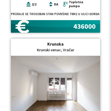
Toplotna
2/2
DA
pumpa
PRODAJE SE TROSOBAN STAN POVRŠINE 78M2 U ULICI ĐORĐA VAJFER
436000
Krunska
Krunski venac, Vračar