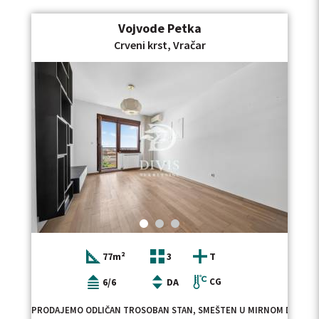
Vojvode Petka
Crveni krst, Vračar
77m²
3
T
6/6
DA
CG
PRODAJEMO ODLIČAN TROSOBAN STAN, SMEŠTEN U MIRNOM DELU VRAČ