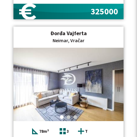
325000
Đorđa Vajferta
Neimar, Vračar
78m²
3
T