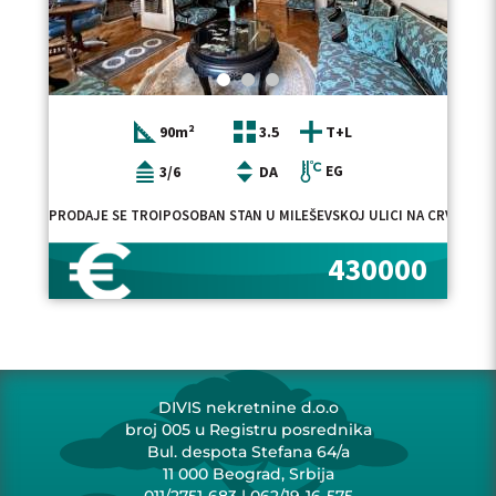
90m²
3.5
T+L
3/6
DA
EG
PRODAJE SE TROIPOSOBAN STAN U MILEŠEVSKOJ ULICI NA CRVENOM 
430000
DIVIS nekretnine d.o.o
broj 005 u Registru posrednika
Bul. despota Stefana 64/a
11 000 Beograd, Srbija
011/2751-683
|
062/19-16-575