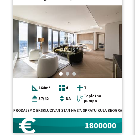
164m²
4
T
Toplotna
37/42
DA
pumpa
PRODAJEMO EKSKLUZIVAN STAN NA 37. SPRATU KULA BEOGRAD, JEDN
1800000