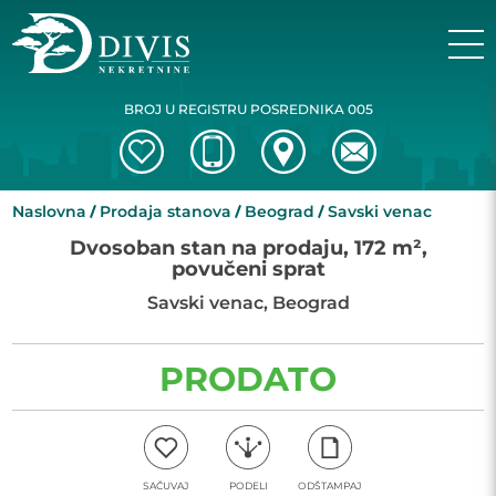
BROJ U REGISTRU POSREDNIKA 005
Naslovna
Prodaja stanova
Beograd
Savski venac
Dvosoban stan na prodaju, 172 m²,
povučeni sprat
Savski venac, Beograd
PRODATO
SAČUVAJ
PODELI
ODŠTAMPAJ