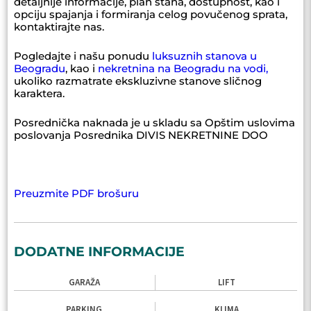
detaljnije informacije, plan stana, dostupnost, kao i
opciju spajanja i formiranja celog povučenog sprata,
kontaktirajte nas.
Pogledajte i našu ponudu
luksuznih stanova u
Beogradu
, kao i
nekretnina na Beogradu na vodi,
ukoliko razmatrate ekskluzivne stanove sličnog
karaktera.
Posrednička naknada je u skladu sa Opštim uslovima
poslovanja Posrednika DIVIS NEKRETNINE DOO
Preuzmite PDF brošuru
DODATNE INFORMACIJE
GARAŽA
LIFT
PARKING
KLIMA