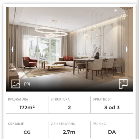
(10)
KVADRATURA
STRUKTURA
SPRATNOST
172m²
2
3 od 3
GREJANJE
VISINA PLAFONA
PARKING
2.7m
DA
CG