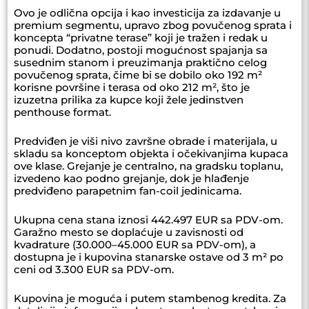
Ovo je odlična opcija i kao investicija za izdavanje u
premium segmentu, upravo zbog povučenog sprata i
koncepta “privatne terase” koji je tražen i redak u
ponudi. Dodatno, postoji mogućnost spajanja sa
susednim stanom i preuzimanja praktično celog
povučenog sprata, čime bi se dobilo oko 192 m²
korisne površine i terasa od oko 212 m², što je
izuzetna prilika za kupce koji žele jedinstven
penthouse format.
Predviđen je viši nivo završne obrade i materijala, u
skladu sa konceptom objekta i očekivanjima kupaca
ove klase. Grejanje je centralno, na gradsku toplanu,
izvedeno kao podno grejanje, dok je hlađenje
predviđeno parapetnim fan-coil jedinicama.
Ukupna cena stana iznosi 442.497 EUR sa PDV-om.
Garažno mesto se doplaćuje u zavisnosti od
kvadrature (30.000–45.000 EUR sa PDV-om), a
dostupna je i kupovina stanarske ostave od 3 m² po
ceni od 3.300 EUR sa PDV-om.
Kupovina je moguća i putem stambenog kredita. Za