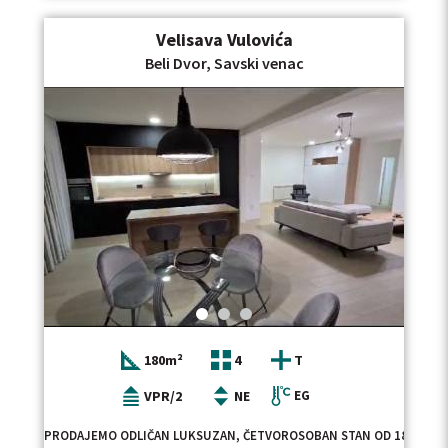
Velisava Vulovića
Beli Dvor, Savski venac
180m²
4
T
VPR/2
NE
EG
PRODAJEMO ODLIČAN LUKSUZAN, ČETVOROSOBAN STAN OD 180M2 SA S