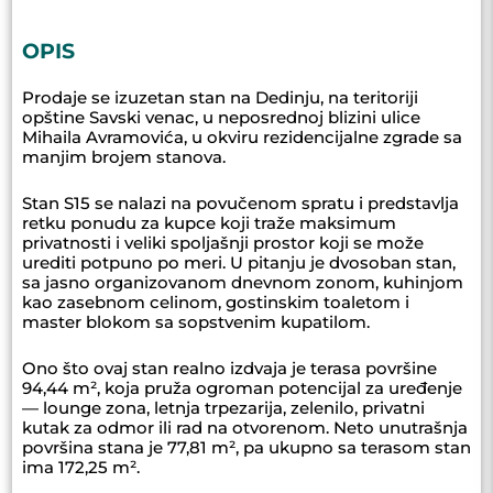
OPIS
Prodaje se izuzetan stan na Dedinju, na teritoriji
opštine Savski venac, u neposrednoj blizini ulice
Mihaila Avramovića, u okviru rezidencijalne zgrade sa
manjim brojem stanova.
Stan S15 se nalazi na povučenom spratu i predstavlja
retku ponudu za kupce koji traže maksimum
privatnosti i veliki spoljašnji prostor koji se može
urediti potpuno po meri. U pitanju je dvosoban stan,
sa jasno organizovanom dnevnom zonom, kuhinjom
kao zasebnom celinom, gostinskim toaletom i
master blokom sa sopstvenim kupatilom.
Ono što ovaj stan realno izdvaja je terasa površine
94,44 m², koja pruža ogroman potencijal za uređenje
— lounge zona, letnja trpezarija, zelenilo, privatni
kutak za odmor ili rad na otvorenom. Neto unutrašnja
površina stana je 77,81 m², pa ukupno sa terasom stan
ima 172,25 m².